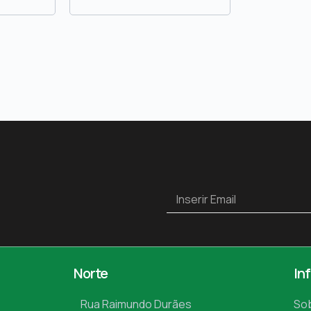
Norte
In
Rua Raimundo Durães
So