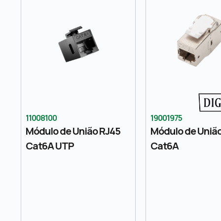
11008100
19001975
Módulo de União RJ45
Módulo de Uniã
Cat6A UTP
Cat6A