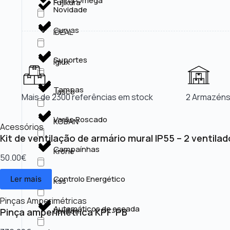
Calha Omega
Fujikura
Novidade
Curvas
IDEAL
Suportes
Iglux
Tampas
Jasco
Mais de 2300 referências em stock
2 Armazéns
Varão Roscado
KOBAN
Acessórios
Kit de ventilação de armário mural IP55 – 2 ventila
Campaínhas
Krone
50.00
€
Controlo Energético
Ler mais
Kss
Pinças Amperimétricas
Automáticos de escada
Leviton
Pinça amperimétrica KPF-PB