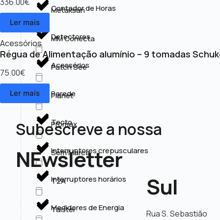
336.00
€
Contador de Horas
Metaksan
Ler mais
Detectores
MM Conecta
Acessórios
Régua de Alimentação alumínio – 9 tomadas Schuk
Acessórios
Patch See
75.00
€
Parede
Ler mais
Planet
Tecto
Subescreve a nossa
Promax
NEwsletter
Interruptores crepusculares
Sem Marca
Sul
Interruptores horários
T2A
Medidores de Energia
Taistel
Rua S. Sebastião