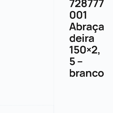
728777
001
Abraça
deira
150×2,
5 –
branco