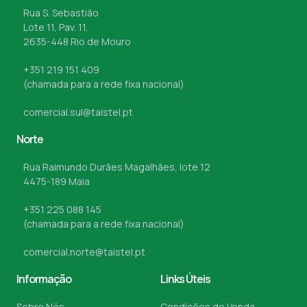
Rua S. Sebastião
Lote 11, Pav. 11,
2635-448 Rio de Mouro
+351 219 151 409
(chamada para a rede fixa nacional)
comercial.sul@taistel.pt
Norte
Rua Raimundo Durães Magalhães, lote 12
4475-189 Maia
+351 225 088 145
(chamada para a rede fixa nacional)
comercial.norte@taistel.pt
Informação
Links Úteis
Sobre Nós
Condições de Venda