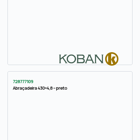
728777109
Abraçadeira 430×4,8 – preto