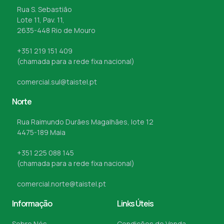
Rua S. Sebastião
Lote 11, Pav. 11,
2635-448 Rio de Mouro
+351 219 151 409
(chamada para a rede fixa nacional)
comercial.sul@taistel.pt
Norte
Rua Raimundo Durães Magalhães, lote 12
4475-189 Maia
+351 225 088 145
(chamada para a rede fixa nacional)
comercial.norte@taistel.pt
Informação
Links Úteis
Sobre Nós
Condições de Venda