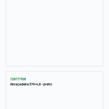
728777108
Abraçadeira 370×4,8 – preto