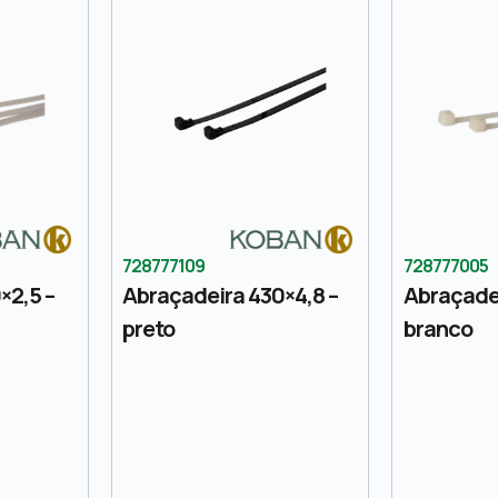
728777109
728777005
×2,5 –
Abraçadeira 430×4,8 –
Abraçadei
preto
branco