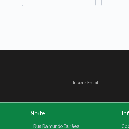
Norte
In
Rua Raimundo Durães
So