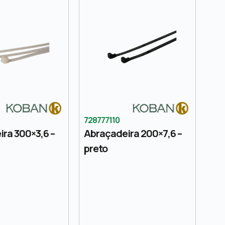
728777110
ra 300×3,6 –
Abraçadeira 200×7,6 –
preto