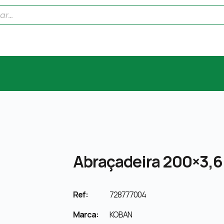
Abraçadeira 200×3,6
Ref:
728777004
Marca:
KOBAN