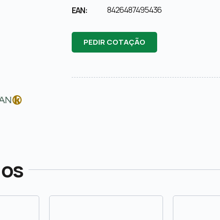
8426487495436
EAN:
PEDIR COTAÇÃO
dos