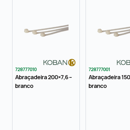
728777010
728777001
Abraçadeira 200×7,6 –
Abraçadeira 150
branco
branco