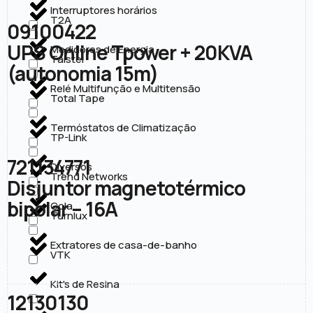
Interruptores horários
T2A
09100422
UPS Online Tpower + 20KVA
Medidores de Energia
Taistel
(autonomia 15m)
Relé Multifunção e Multitensão
Total Tape
Termóstatos de Climatização
TP-Link
721134771
Diversos
Trend Networks
Disjuntor magnetotérmico
bipolar – 16A
Cola
Turnlux
Extratores de casa-de-banho
VTK
Kit's de Resina
12130130