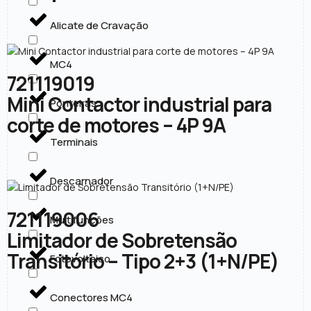
Alicate de Cravação
MC4
721119019
Mini Contactor industrial para
Ponteiras
corte de motores – 4P 9A
Terminais
Descarnador
721119006
Multifunções
Limitador de Sobretensão
Transitório – Tipo 2+3 (1+N/PE)
Fotovoltaico
Conectores MC4