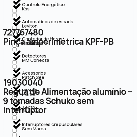
Controlo Energético
Kss
Automáticos de escada
Leviton
727767480
Pinça amperimétrica KPF-PB
Contador de Horas
Metaksan
Detectores
MM Conecta
Acessórios
Patch See
19030040
Régua de Alimentação alumínio –
Parede
Planet
9 tomadas Schuko sem
interruptor
Tecto
Promax
Interruptores crepusculares
Sem Marca