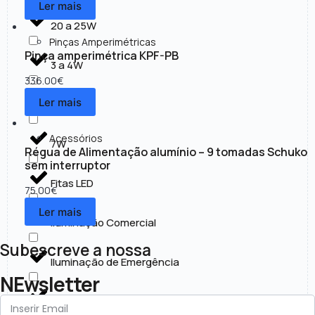
Ler mais
20 a 25W
Pinças Amperimétricas
Pinça amperimétrica KPF-PB
3 a 4W
336.00
€
Ler mais
30 a 50W
Acessórios
7W
Régua de Alimentação alumínio – 9 tomadas Schuko
sem interruptor
Fitas LED
75.00
€
Ler mais
Iluminação Comercial
Subescreve a nossa
Iluminação de Emergência
NEwsletter
Iluminação Exterior