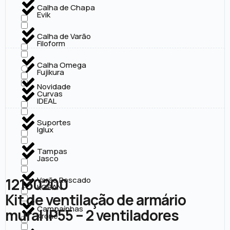
Calha de Chapa
Evik
Calha de Varão
Filoform
Calha Omega
Fujikura
Novidade
Curvas
IDEAL
Suportes
Iglux
Tampas
Jasco
12130200
Varão Roscado
KOBAN
Kit de ventilação de armário
Campaínhas
mural IP55 – 2 ventiladores
Krone