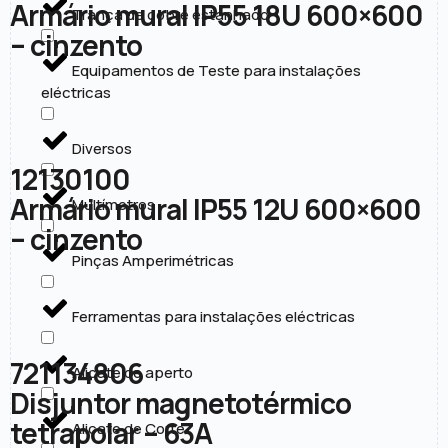
Armário mural IP55 18U 600×600
Trança de cobre estanhado
– cinzento
Equipamentos de Teste para instalações
eléctricas
Diversos
12130100
Armário mural IP55 12U 600×600
Multímetros
– cinzento
Pinças Amperimétricas
Ferramentas para instalações eléctricas
721134806
Alicate de aperto
Disjuntor magnetotérmico
tetrapolar – 63A
Alicate de Corte