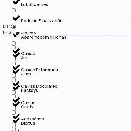
Lubrificantes
Rede de Sinalização
Marca
Escolher opções
Aparelhagem e Fichas
Caixas
3m
Caixas Estanques
4Lan
Caixas Modulares
Backsys
Calhas
Crady
Acessórios
Digitus