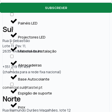
SUBSCREVER
Lâmpadas LED
Painéis LED
Sul
Projectores LED
Rua S. Sebastião
Lote 11, Pav. 11,
Material de Instalação
2635-448 Rio de Mouro
Abraçadeiras
+351 219 151 409
(chamada para a rede fixa nacional)
Base Autocolante
comercial.sul@taistel.pt
Espigão de suporte
Norte
Inox
Rua Raimundo Durães Magalhães, lote 12