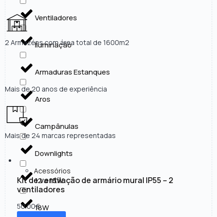
Ventiladores
2 Armazéns com área total de 1600m2
Iluminação
Armaduras Estanques
Mais de 20 anos de experiência
Aros
Campânulas
Mais de 24 marcas representadas
Downlights
Acessórios
Kit de ventilação de armário mural IP55 – 2
12 a 15W
ventiladores
50.00
€
18W