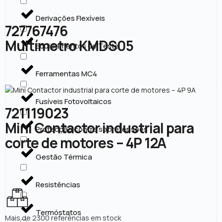
Derivações Flexíveis
727767476
Multímetro KMDS05
Equipamentos de Teste
Ferramentas MC4
Fusíveis Fotovoltaicos
721119023
Mini Contactor industrial para
Protecção contra sobretensões
corte de motores – 4P 12A
Gestão Térmica
Resistências
Termóstatos
Mais de 2300 referências em stock