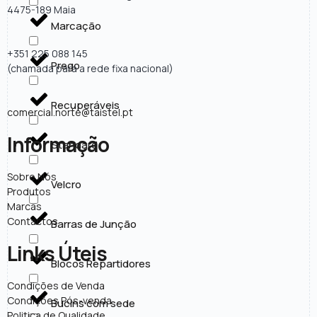
4475-189 Maia
Marcação
+351 225 088 145
Prego
(chamada para a rede fixa nacional)
Recuperáveis
comercial.norte@taistel.pt
Informação
Standard
Sobre Nós
Velcro
Produtos
Marcas
Contactos
Barras de Junção
Links Úteis
Blocos Repartidores
Condições de Venda
Condições Pós-venda
Bucins com sede
Politica de Qualidade