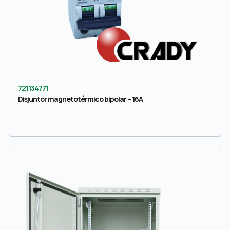
721134771
Disjuntor magnetotérmico bipolar – 16A