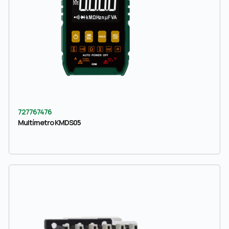
727767476
Multímetro KMDS05