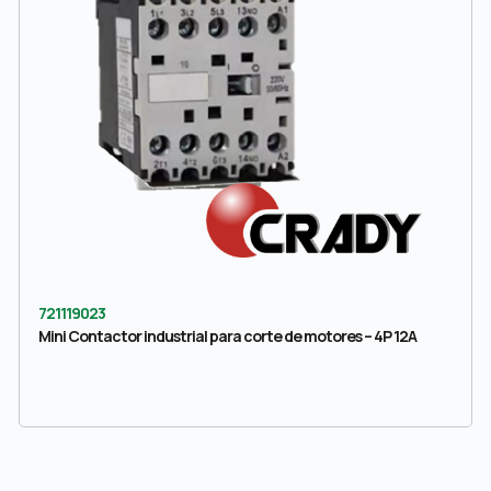
721119023
Mini Contactor industrial para corte de motores – 4P 12A