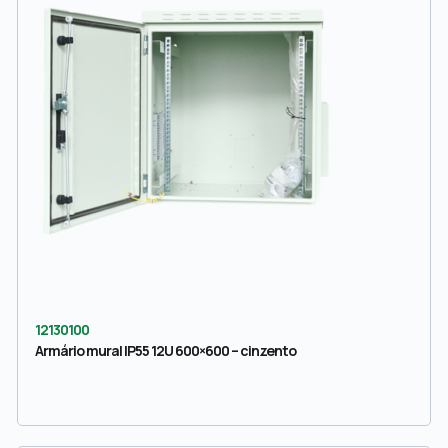
12130100
Armário mural IP55 12U 600×600 – cinzento