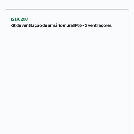
12130200
Kit de ventilação de armário mural IP55 – 2 ventiladores