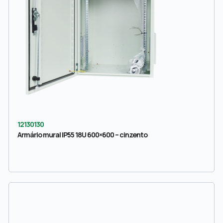
12130130
Armário mural IP55 18U 600×600 – cinzento