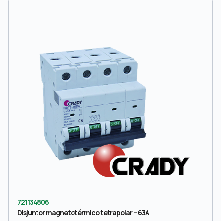
721134806
Disjuntor magnetotérmico tetrapolar – 63A