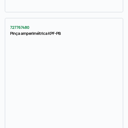
727767480
Pinça amperimétrica KPF-PB