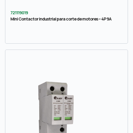
721119019
Mini Contactor industrial para corte de motores – 4P 9A