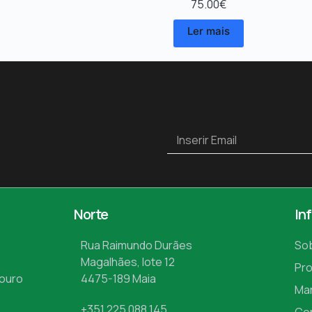
75.00
€
Ler mais
Norte
In
Rua Raimundo Durães
So
Magalhães, lote 12
Pr
Mouro
4475-189 Maia
Ma
+351 225 088 145