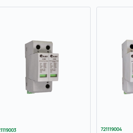
721119004
1119003