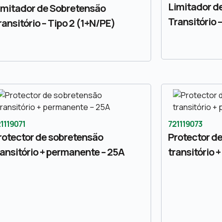
Limitador d
imitador de Sobretensão
Transitório 
ransitório – Tipo 2 (1+N/PE)
1119071
721119073
rotector de sobretensão
Protector d
ransitório + permanente – 25A
transitório 