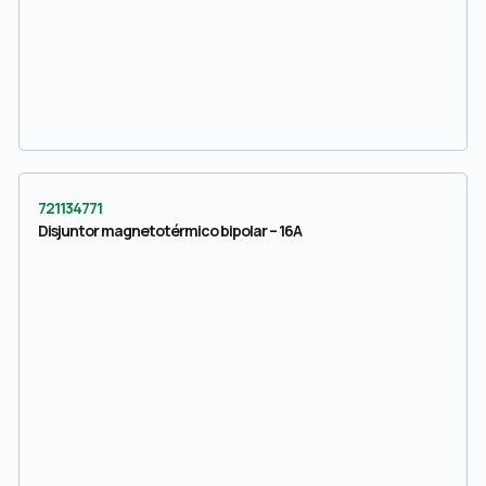
721134771
Disjuntor magnetotérmico bipolar – 16A