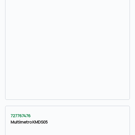
727767476
Multímetro KMDS05