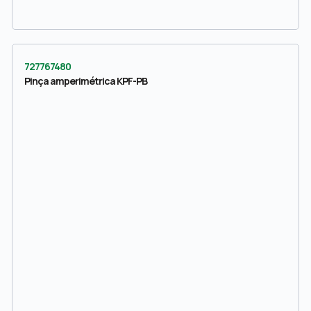
727767480
Pinça amperimétrica KPF-PB