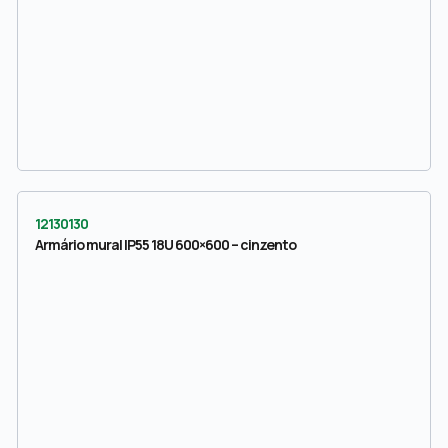
12130130
Armário mural IP55 18U 600×600 – cinzento