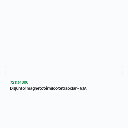
721134806
Disjuntor magnetotérmico tetrapolar – 63A