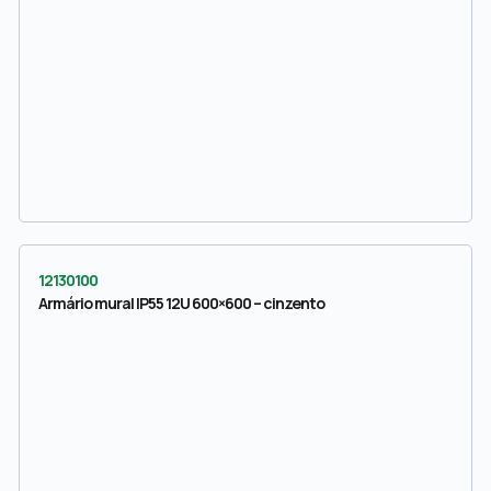
12130100
Armário mural IP55 12U 600×600 – cinzento