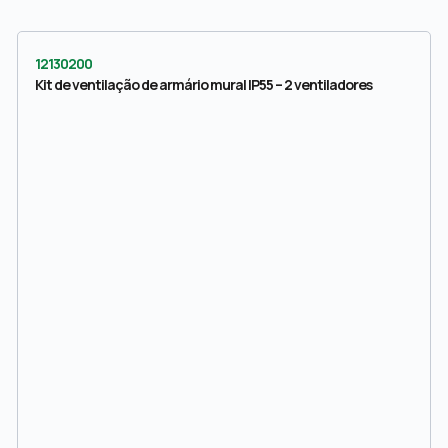
12130200
Kit de ventilação de armário mural IP55 – 2 ventiladores