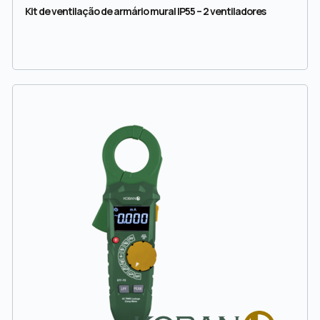
Kit de ventilação de armário mural IP55 – 2 ventiladores