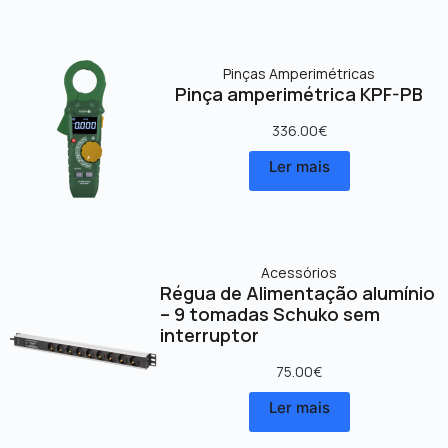
Pinças Amperimétricas
Pinça amperimétrica KPF-PB
336.00
€
Ler mais
Acessórios
Régua de Alimentação alumínio
– 9 tomadas Schuko sem
interruptor
75.00
€
Ler mais