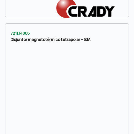
721134806
Disjuntor magnetotérmico tetrapolar – 63A