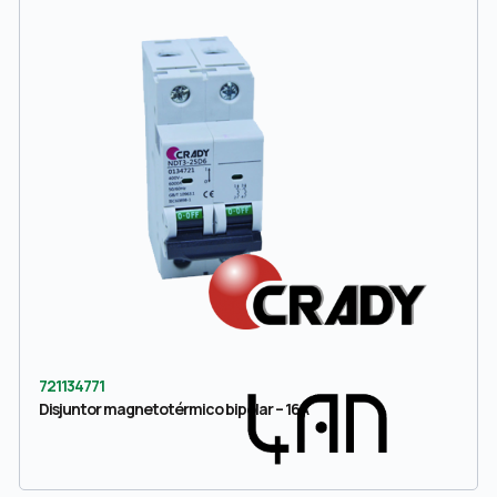
721134771
Disjuntor magnetotérmico bipolar – 16A