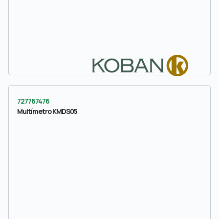
727767476
Multímetro KMDS05