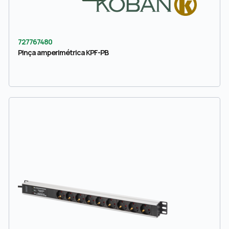
727767480
Pinça amperimétrica KPF-PB