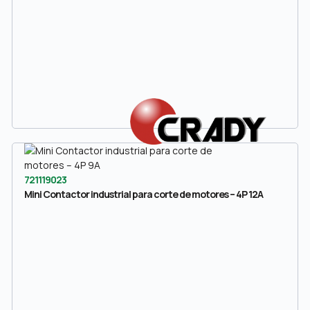
721119023
Mini Contactor industrial para corte de motores – 4P 12A