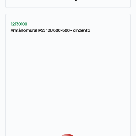
12130100
Armário mural IP55 12U 600×600 – cinzento