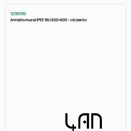
12130130
Armário mural IP55 18U 600×600 – cinzento