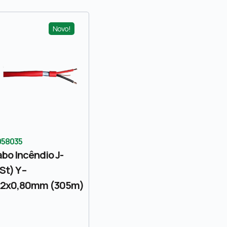
Novo!
058035
bo Incêndio J-
St) Y –
x2x0,80mm (305m)