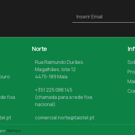
Norte
In
Rua Raimundo Durães
So
Magalhães, lote 12
Pr
Mouro
4475-189 Maia
Ma
+351 225 088 145
Co
de fixa
(chamada para a rede fixa
nacional)
tel.pt
comercial.norte@taistel.pt
 por
Samsys