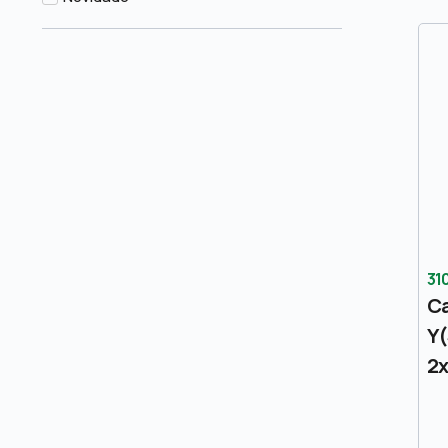
31
Ca
Y(
2