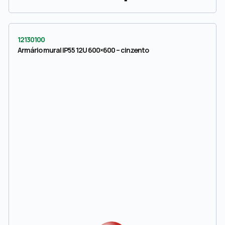
12130100
Armário mural IP55 12U 600×600 – cinzento