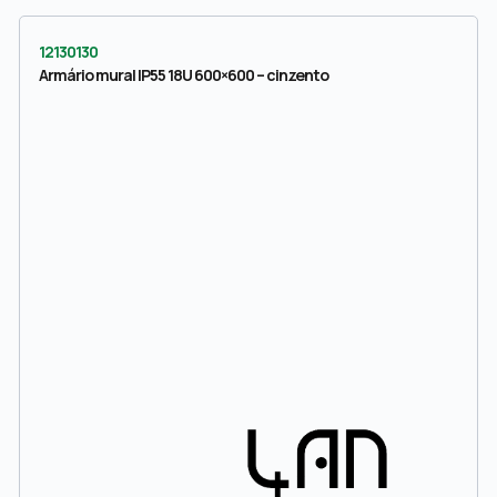
12130130
Armário mural IP55 18U 600×600 – cinzento