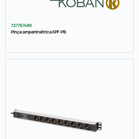
727767480
Pinça amperimétrica KPF-PB