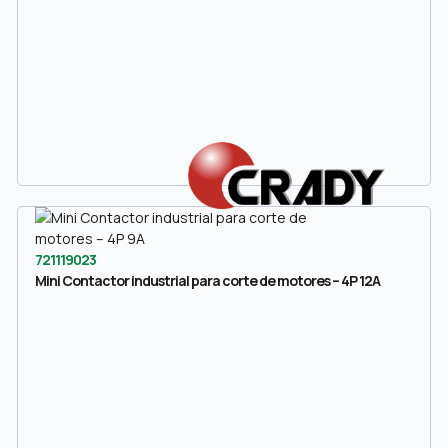
721119023
Mini Contactor industrial para corte de motores – 4P 12A