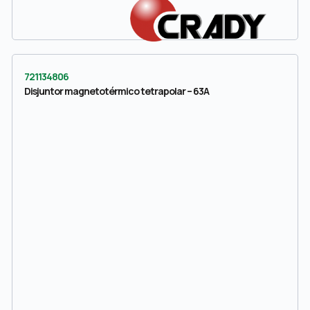
721134806
Disjuntor magnetotérmico tetrapolar – 63A