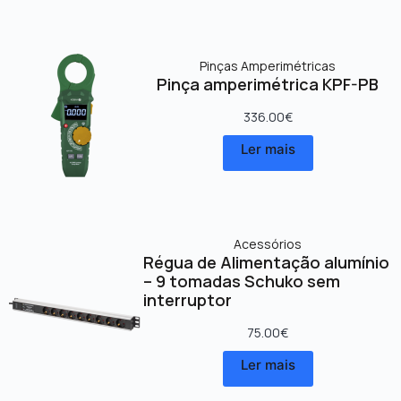
Pinças Amperimétricas
Pinça amperimétrica KPF-PB
336.00
€
Ler mais
Acessórios
Régua de Alimentação alumínio
– 9 tomadas Schuko sem
interruptor
75.00
€
Ler mais