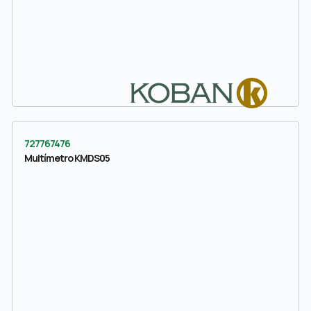
727767476
Multímetro KMDS05