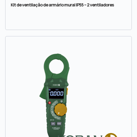
Kit de ventilação de armário mural IP55 – 2 ventiladores