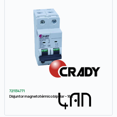
721134771
Disjuntor magnetotérmico bipolar – 16A