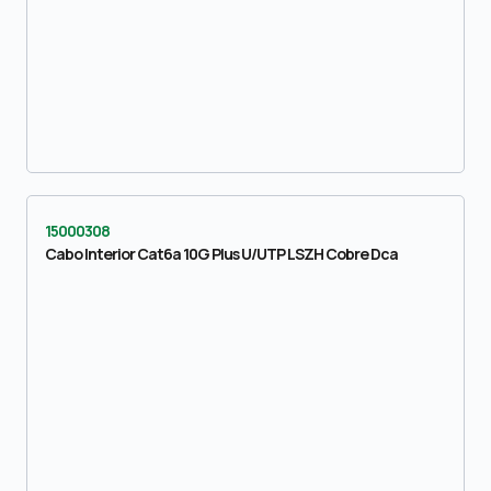
15000308
Cabo Interior Cat6a 10G Plus U/UTP LSZH Cobre Dca