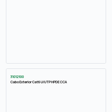
31012100
Cabo Exterior Cat6 U/UTP HPDE CCA