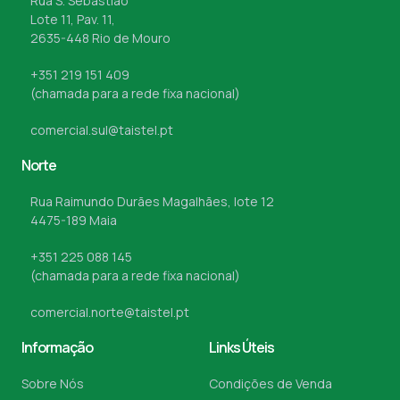
Rua S. Sebastião
Lote 11, Pav. 11,
2635-448 Rio de Mouro
+351 219 151 409
(chamada para a rede fixa nacional)
comercial.sul@taistel.pt
Norte
Rua Raimundo Durães Magalhães, lote 12
4475-189 Maia
+351 225 088 145
(chamada para a rede fixa nacional)
comercial.norte@taistel.pt
Informação
Links Úteis
Sobre Nós
Condições de Venda