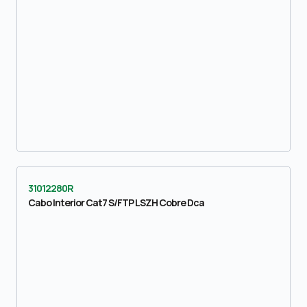
31012280R
Cabo Interior Cat7 S/FTP LSZH Cobre Dca