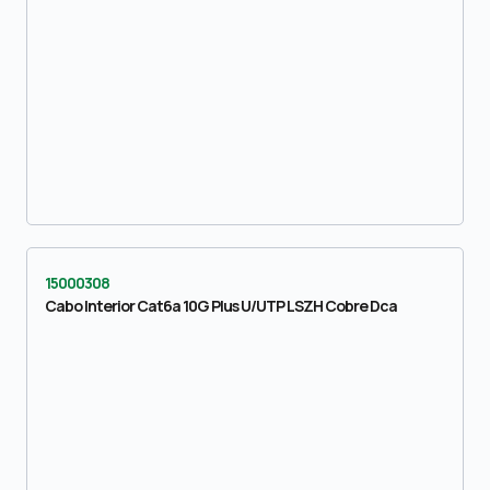
15000308
Cabo Interior Cat6a 10G Plus U/UTP LSZH Cobre Dca