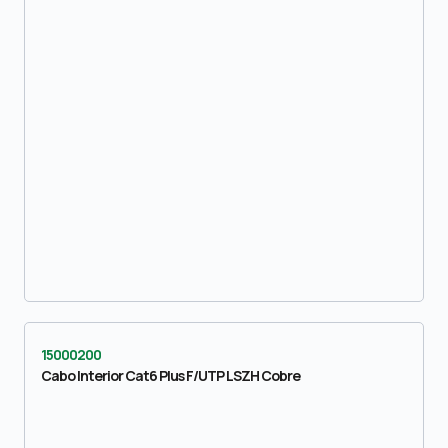
15000200
Cabo Interior Cat6 Plus F/UTP LSZH Cobre