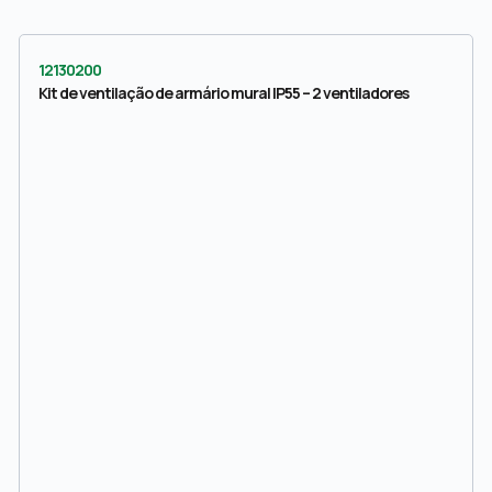
12130200
Kit de ventilação de armário mural IP55 – 2 ventiladores