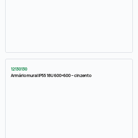
12130130
Armário mural IP55 18U 600×600 – cinzento