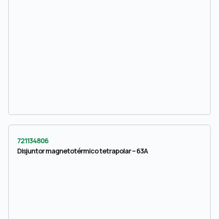
721134806
Disjuntor magnetotérmico tetrapolar – 63A