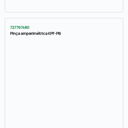
727767480
Pinça amperimétrica KPF-PB