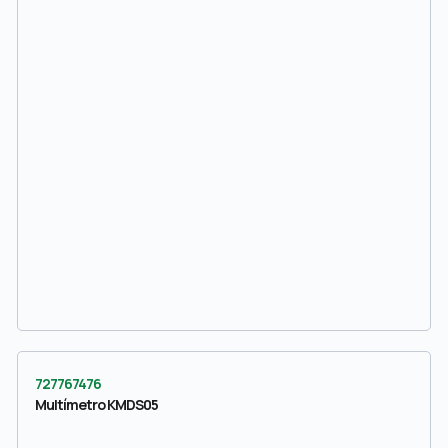
727767476
Multímetro KMDS05