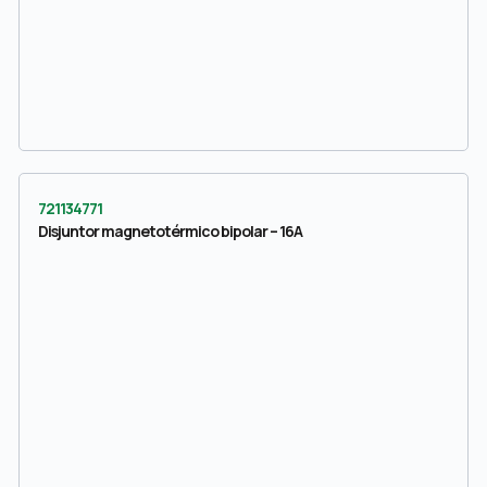
721134771
Disjuntor magnetotérmico bipolar – 16A