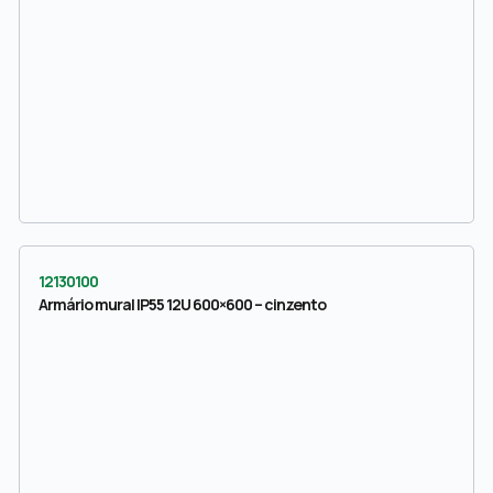
12130100
Armário mural IP55 12U 600×600 – cinzento