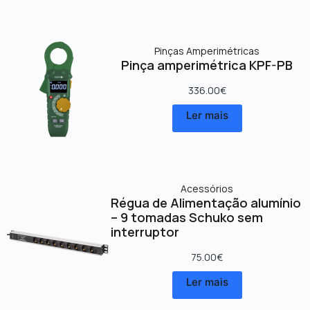
Pinças Amperimétricas
Pinça amperimétrica KPF-PB
336.00
€
Ler mais
Acessórios
Régua de Alimentação alumínio
– 9 tomadas Schuko sem
interruptor
75.00
€
Ler mais