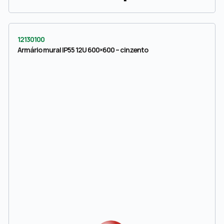
12130100
Armário mural IP55 12U 600×600 – cinzento