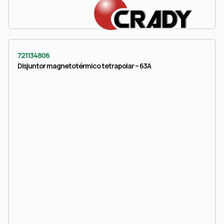
721134806
Disjuntor magnetotérmico tetrapolar – 63A