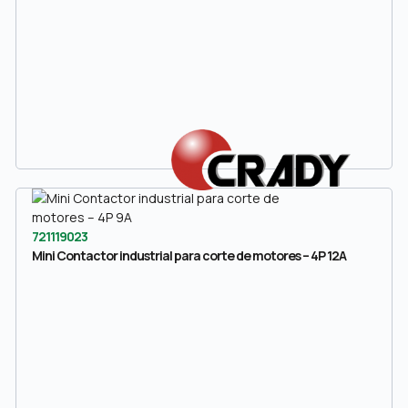
721119023
Mini Contactor industrial para corte de motores – 4P 12A