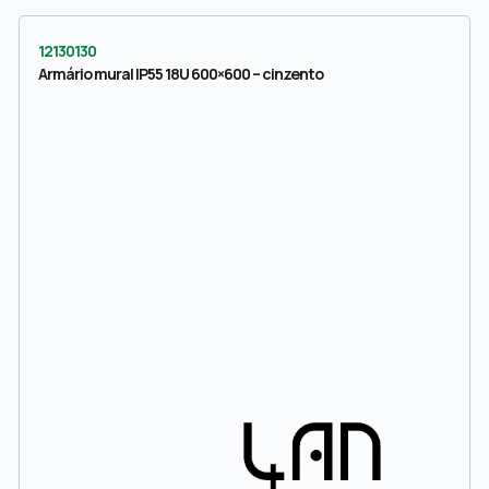
12130130
Armário mural IP55 18U 600×600 – cinzento