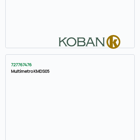
727767476
Multímetro KMDS05