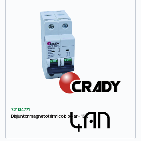
721134771
Disjuntor magnetotérmico bipolar – 16A