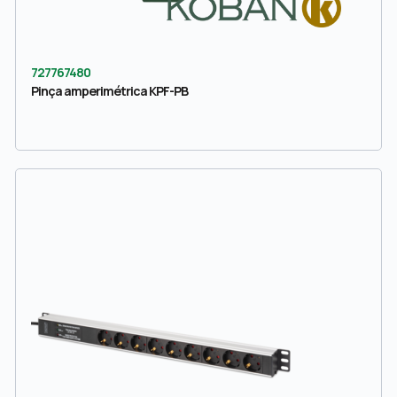
727767480
Pinça amperimétrica KPF-PB