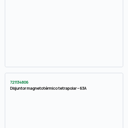
721134806
Disjuntor magnetotérmico tetrapolar – 63A