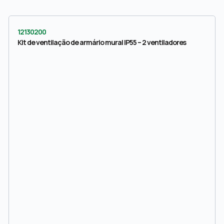
12130200
Kit de ventilação de armário mural IP55 – 2 ventiladores