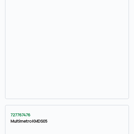
727767476
Multímetro KMDS05