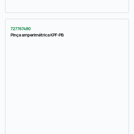
727767480
Pinça amperimétrica KPF-PB