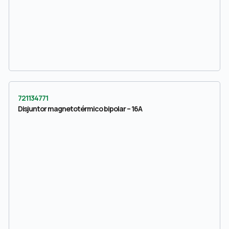
721134771
Disjuntor magnetotérmico bipolar – 16A