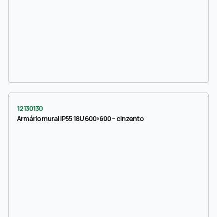
12130130
Armário mural IP55 18U 600×600 – cinzento