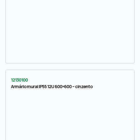
12130100
Armário mural IP55 12U 600×600 – cinzento