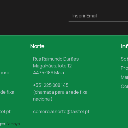
Norte
In
Rua Raimundo Durães
So
Magalhães, lote 12
Pr
Mouro
4475-189 Maia
Ma
+351 225 088 145
Co
de fixa
(chamada para a rede fixa
nacional)
tel.pt
comercial.norte@taistel.pt
 por
Samsys