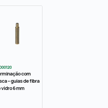
000120
erminação com
sca – guias de fibra
 vidro 6 mm