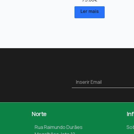
Ler mais
Norte
In
Rua Raimundo Durães
So