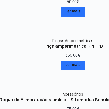
50.00
€
Ler mais
Pinças Amperimétricas
Pinça amperimétrica KPF-PB
336.00
€
Ler mais
Acessórios
Régua de Alimentação alumínio – 9 tomadas Schuk
75.00
€