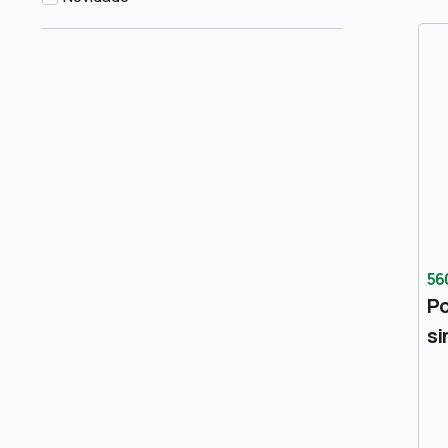
56
Po
si