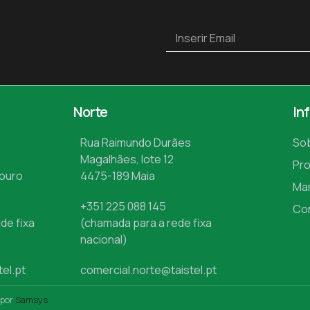
Norte
In
Rua Raimundo Durães
So
Magalhães, lote 12
Pr
Mouro
4475-189 Maia
Ma
+351 225 088 145
Co
de fixa
(chamada para a rede fixa
nacional)
tel.pt
comercial.norte@taistel.pt
 por
Samsys