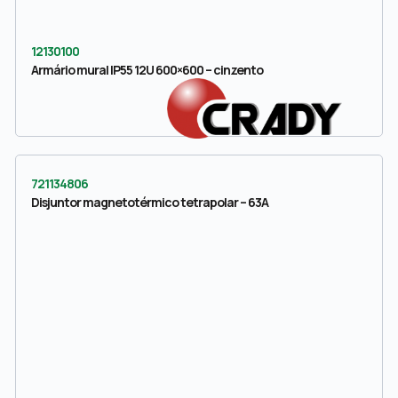
12130100
Armário mural IP55 12U 600×600 – cinzento
721134806
Disjuntor magnetotérmico tetrapolar – 63A