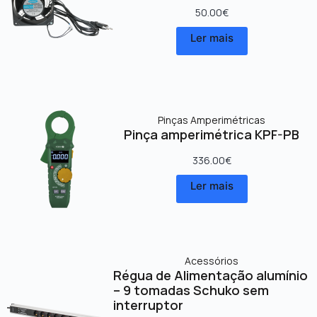
50.00
€
Ler mais
Pinças Amperimétricas
Pinça amperimétrica KPF-PB
336.00
€
Ler mais
Acessórios
Régua de Alimentação alumínio
– 9 tomadas Schuko sem
interruptor