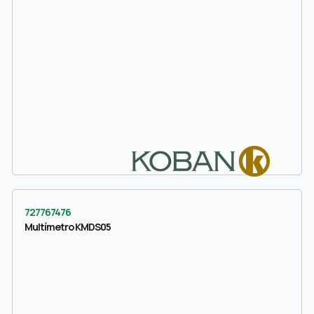
727767476
Multímetro KMDS05