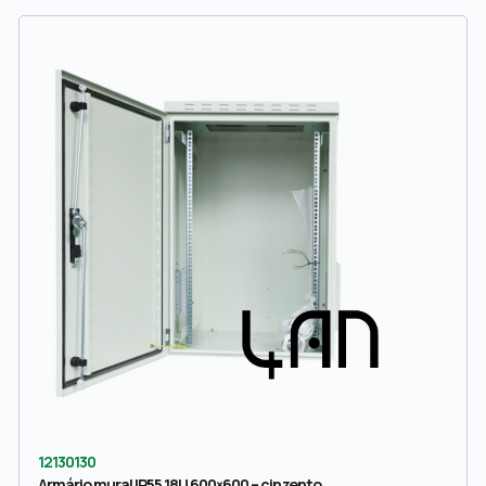
12130130
Armário mural IP55 18U 600×600 – cinzento