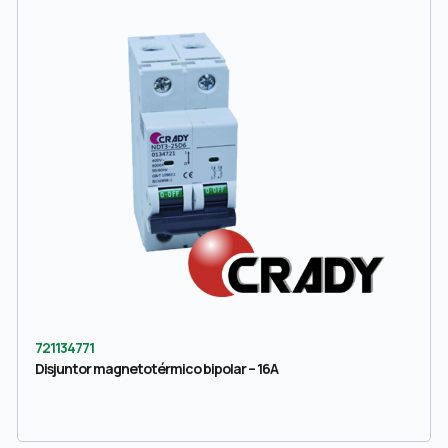
721134771
Disjuntor magnetotérmico bipolar – 16A