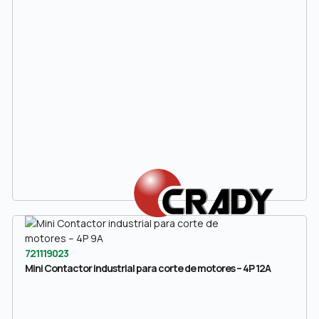
721119023
Mini Contactor industrial para corte de motores – 4P 12A