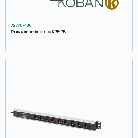
727767480
Pinça amperimétrica KPF-PB