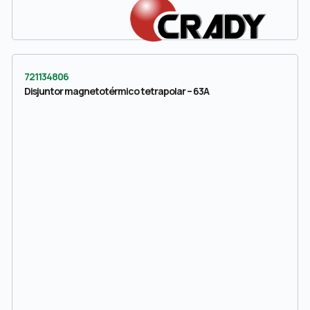
721134806
Disjuntor magnetotérmico tetrapolar – 63A