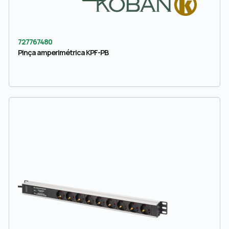
727767480
Pinça amperimétrica KPF-PB