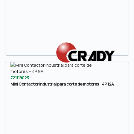
721119023
Mini Contactor industrial para corte de motores – 4P 12A