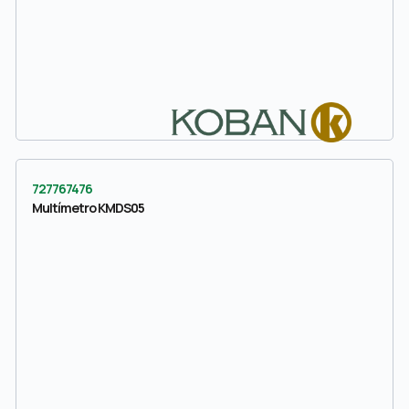
727767476
Multímetro KMDS05