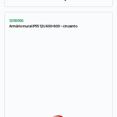
12130100
Armário mural IP55 12U 600×600 – cinzento