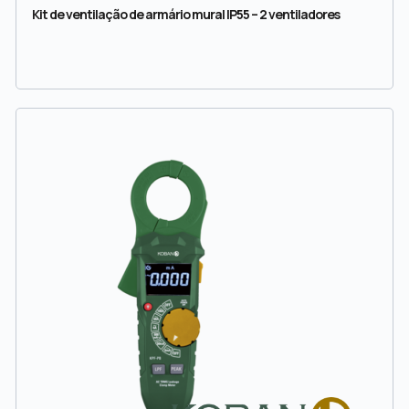
Kit de ventilação de armário mural IP55 – 2 ventiladores