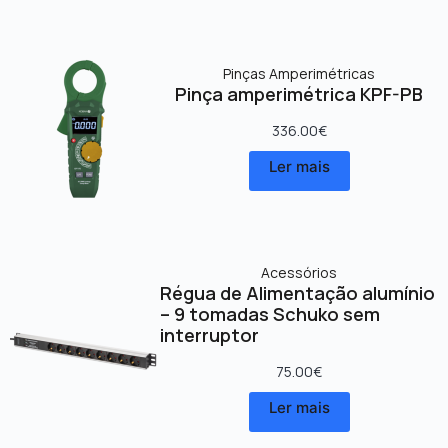
Pinças Amperimétricas
Pinça amperimétrica KPF-PB
336.00
€
Ler mais
Acessórios
Régua de Alimentação alumínio
– 9 tomadas Schuko sem
interruptor
75.00
€
Ler mais