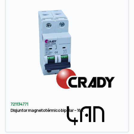
721134771
Disjuntor magnetotérmico bipolar – 16A