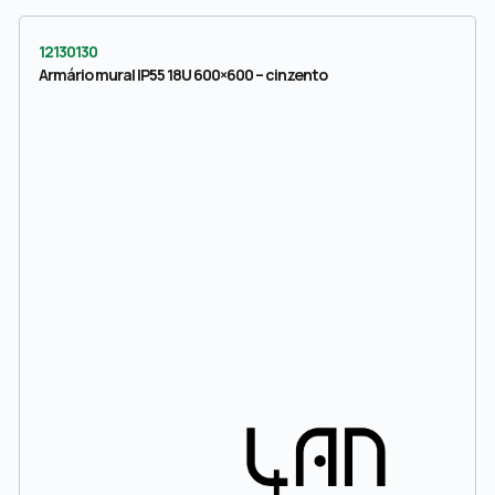
12130130
Armário mural IP55 18U 600×600 – cinzento