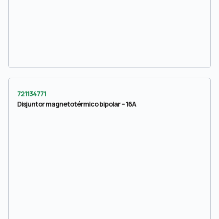
721134771
Disjuntor magnetotérmico bipolar – 16A