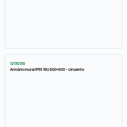
12130130
Armário mural IP55 18U 600×600 – cinzento