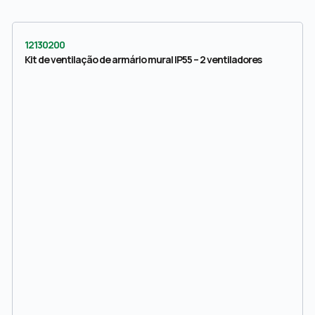
12130200
Kit de ventilação de armário mural IP55 – 2 ventiladores