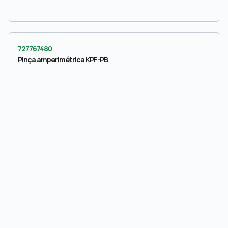
727767480
Pinça amperimétrica KPF-PB