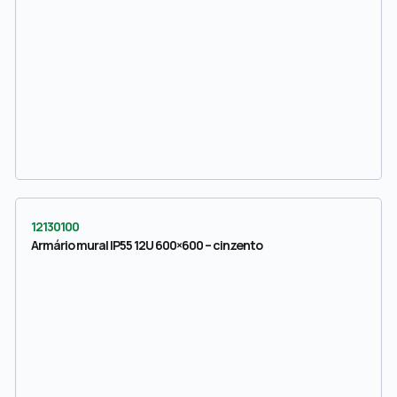
12130100
Armário mural IP55 12U 600×600 – cinzento