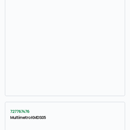
727767476
Multímetro KMDS05