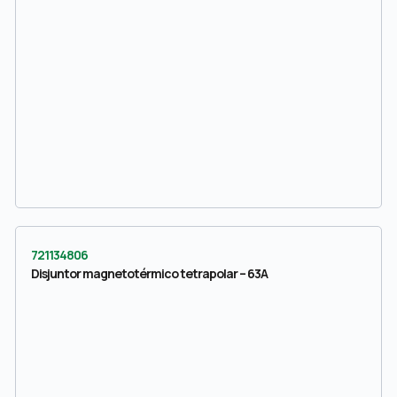
721134806
Disjuntor magnetotérmico tetrapolar – 63A