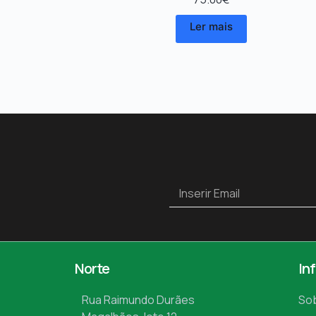
Ler mais
Norte
In
Rua Raimundo Durães
So