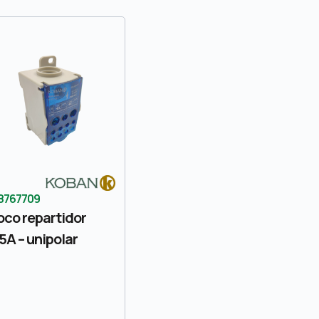
8767709
oco repartidor
5A – unipolar