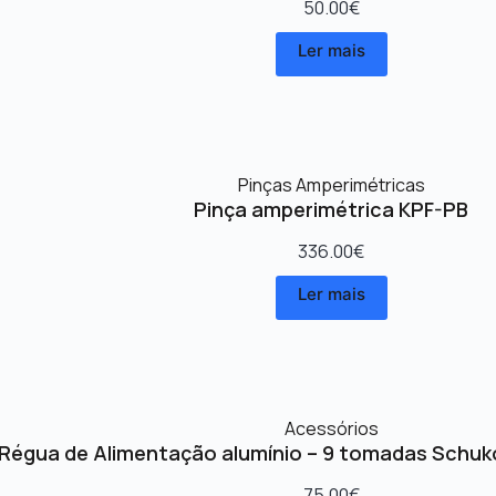
50.00
€
Ler mais
Pinças Amperimétricas
Pinça amperimétrica KPF-PB
336.00
€
Ler mais
Acessórios
Régua de Alimentação alumínio – 9 tomadas Schuk
75.00
€