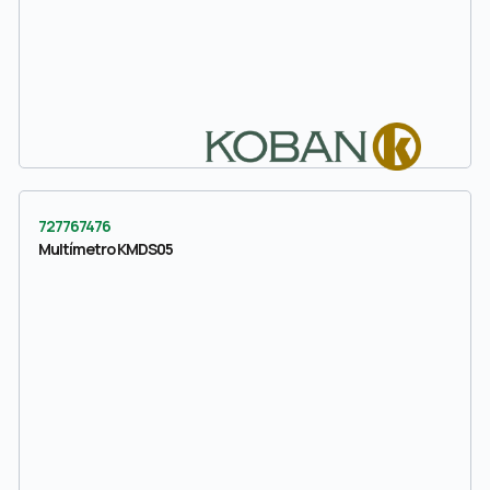
727767476
Multímetro KMDS05