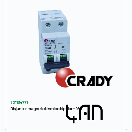
721134771
Disjuntor magnetotérmico bipolar – 16A