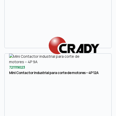
721119023
Mini Contactor industrial para corte de motores – 4P 12A