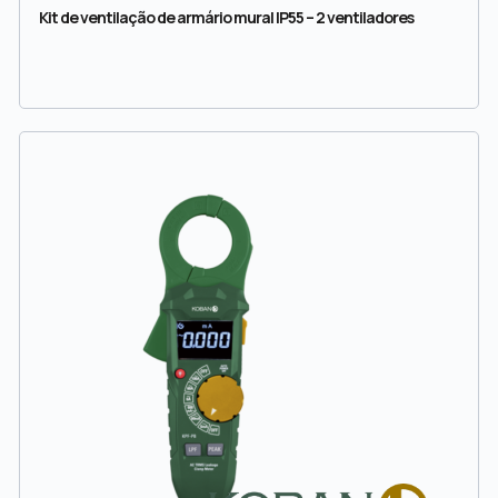
Kit de ventilação de armário mural IP55 – 2 ventiladores