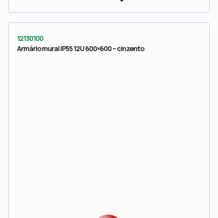
12130100
Armário mural IP55 12U 600×600 – cinzento