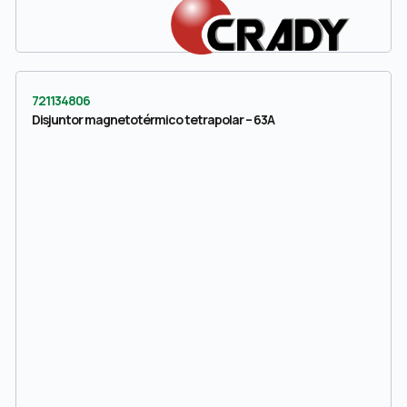
721134806
Disjuntor magnetotérmico tetrapolar – 63A