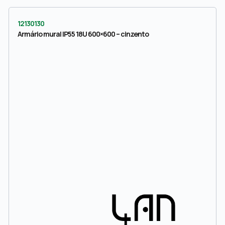
12130130
Armário mural IP55 18U 600×600 – cinzento