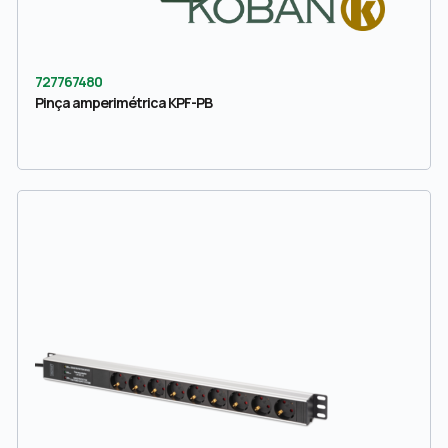
727767480
Pinça amperimétrica KPF-PB