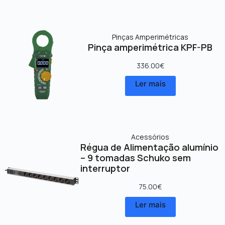
Pinças Amperimétricas
Pinça amperimétrica KPF-PB
336.00
€
Ler mais
Acessórios
Régua de Alimentação alumínio
– 9 tomadas Schuko sem
interruptor
75.00
€
Ler mais