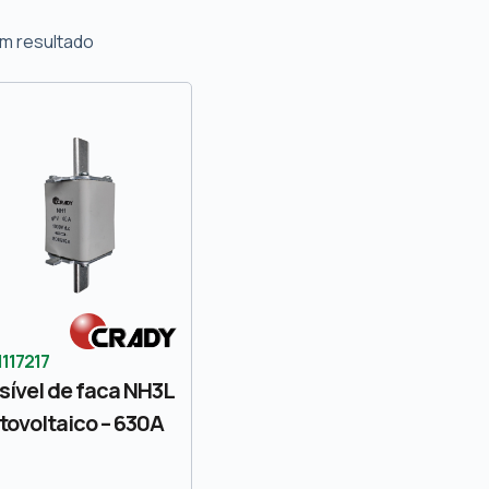
m resultado
1117217
sível de faca NH3L
tovoltaico – 630A