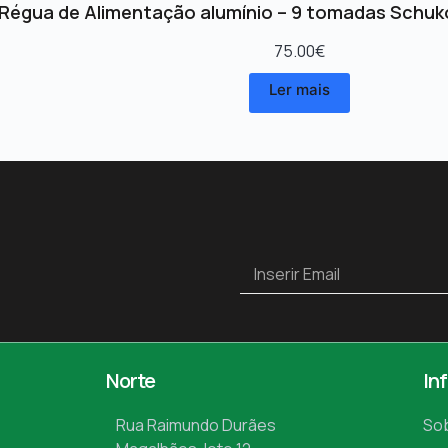
Régua de Alimentação alumínio – 9 tomadas Schuk
75.00
€
Ler mais
Norte
In
Rua Raimundo Durães
So