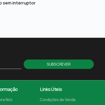
o sem interruptor
SUBSCREVER
formação
Links Úteis
bre Nós
Condições de Venda