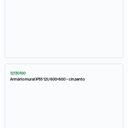
12130100
Armário mural IP55 12U 600×600 – cinzento