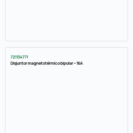
721134771
Disjuntor magnetotérmico bipolar – 16A