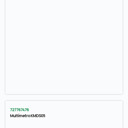
727767476
Multímetro KMDS05