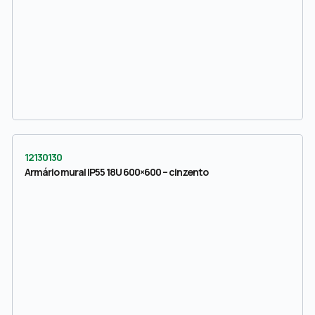
12130130
Armário mural IP55 18U 600×600 – cinzento