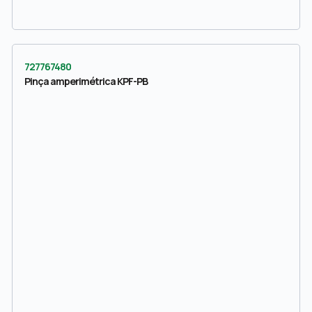
727767480
Pinça amperimétrica KPF-PB