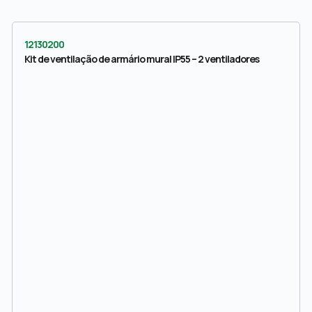
12130200
Kit de ventilação de armário mural IP55 – 2 ventiladores