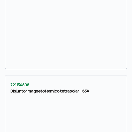
721134806
Disjuntor magnetotérmico tetrapolar – 63A