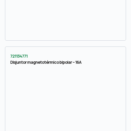
721134771
Disjuntor magnetotérmico bipolar – 16A