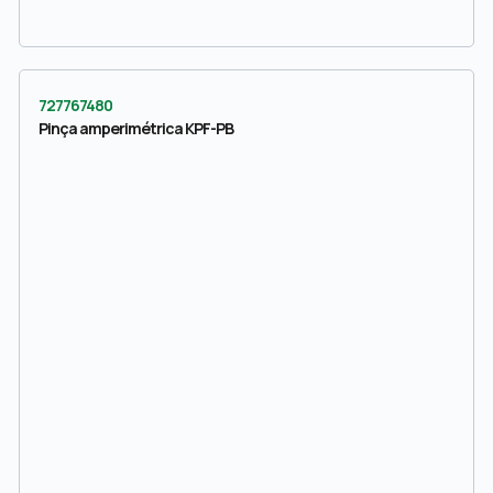
727767480
Pinça amperimétrica KPF-PB