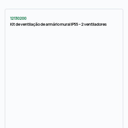
12130200
Kit de ventilação de armário mural IP55 – 2 ventiladores