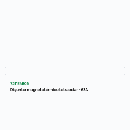
721134806
Disjuntor magnetotérmico tetrapolar – 63A