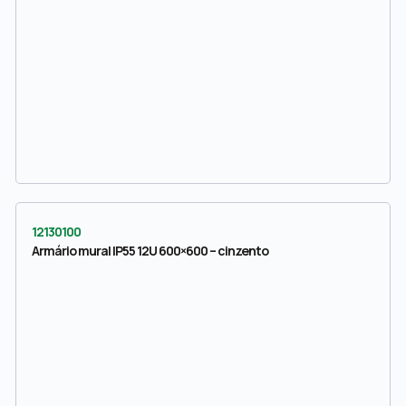
12130100
Armário mural IP55 12U 600×600 – cinzento