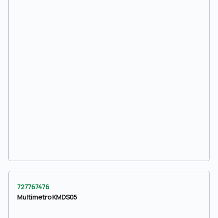
727767476
Multímetro KMDS05