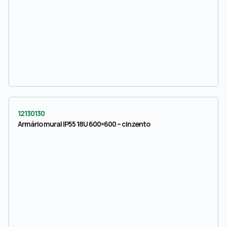
12130130
Armário mural IP55 18U 600×600 – cinzento