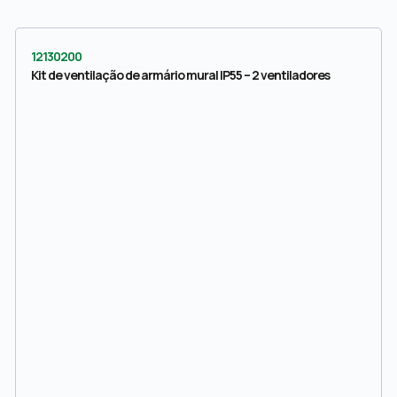
12130200
Kit de ventilação de armário mural IP55 – 2 ventiladores