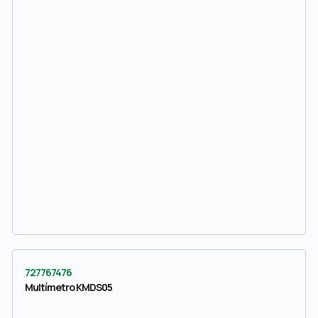
727767476
Multímetro KMDS05