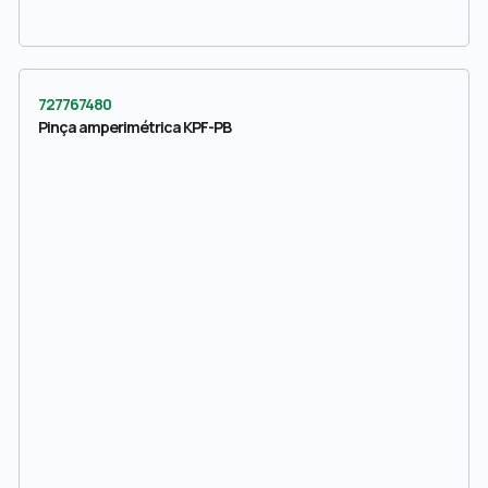
727767480
Pinça amperimétrica KPF-PB