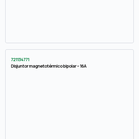
721134771
Disjuntor magnetotérmico bipolar – 16A