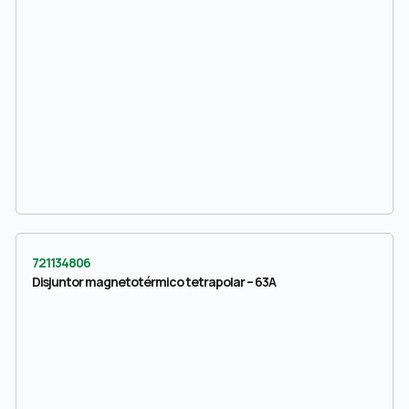
721134806
Disjuntor magnetotérmico tetrapolar – 63A