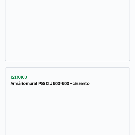
12130100
Armário mural IP55 12U 600×600 – cinzento