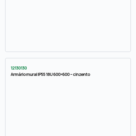
12130130
Armário mural IP55 18U 600×600 – cinzento