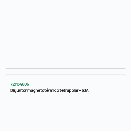
721134806
Disjuntor magnetotérmico tetrapolar – 63A