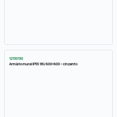
12130130
Armário mural IP55 18U 600×600 – cinzento