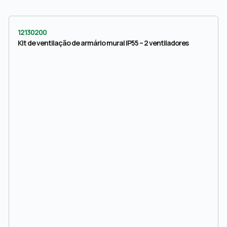
12130200
Kit de ventilação de armário mural IP55 – 2 ventiladores