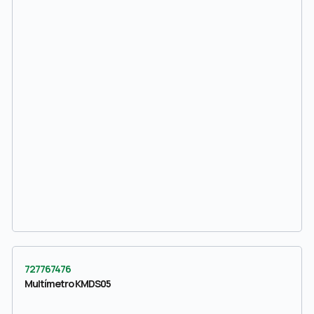
727767476
Multímetro KMDS05