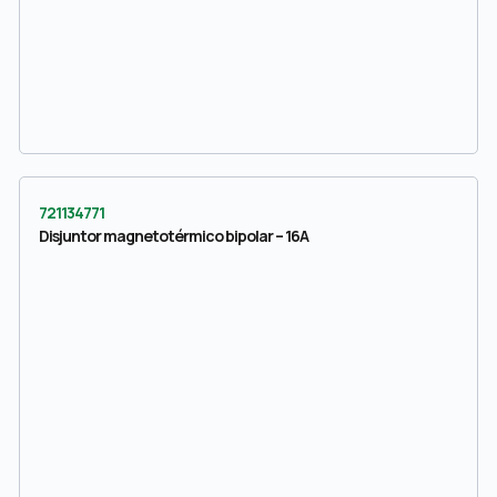
721134771
Disjuntor magnetotérmico bipolar – 16A