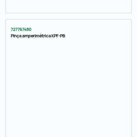
727767480
Pinça amperimétrica KPF-PB