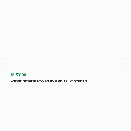
12130100
Armário mural IP55 12U 600×600 – cinzento