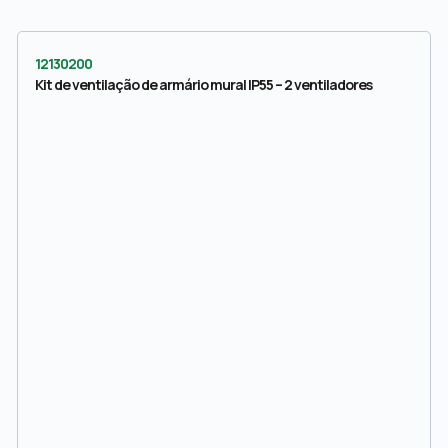
12130200
Kit de ventilação de armário mural IP55 – 2 ventiladores