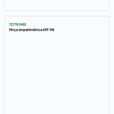
727767480
Pinça amperimétrica KPF-PB