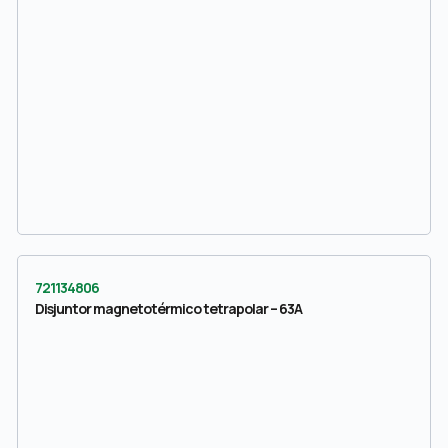
721134806
Disjuntor magnetotérmico tetrapolar – 63A