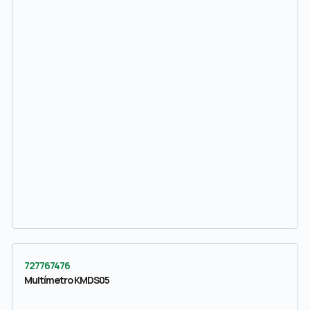
727767476
Multímetro KMDS05