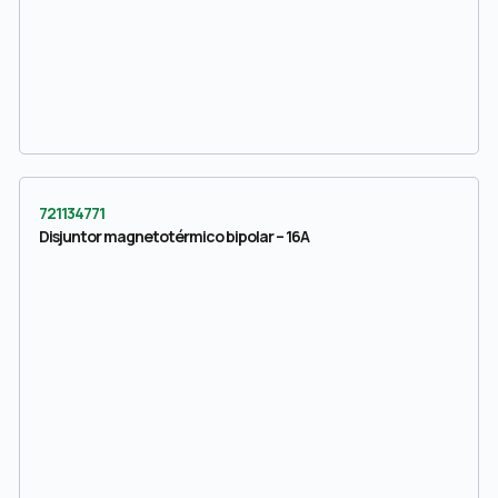
721134771
Disjuntor magnetotérmico bipolar – 16A