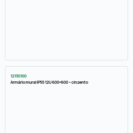
12130100
Armário mural IP55 12U 600×600 – cinzento