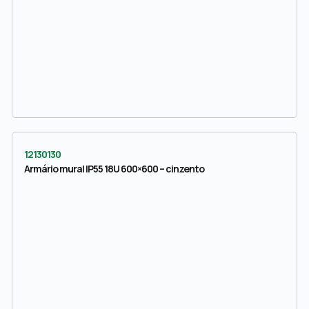
12130130
Armário mural IP55 18U 600×600 – cinzento