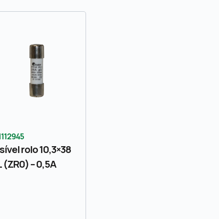
1112945
sível rolo 10,3×38
 (ZR0) – 0,5A