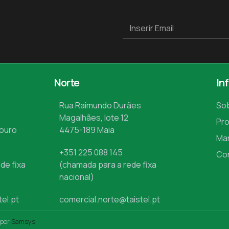
Norte
In
Rua Raimundo Durães
So
Magalhães, lote 12
Pr
Mouro
4475-189 Maia
Ma
+351 225 088 145
Co
de fixa
(chamada para a rede fixa
nacional)
tel.pt
comercial.norte@taistel.pt
 por
Samsys