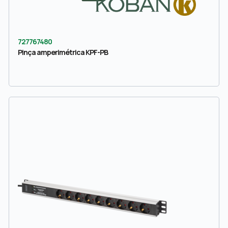
727767480
Pinça amperimétrica KPF-PB