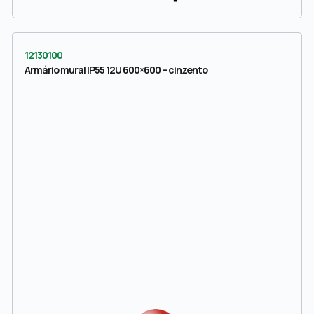
12130100
Armário mural IP55 12U 600×600 – cinzento