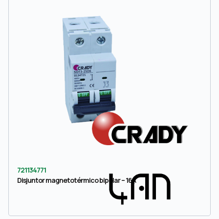
721134771
Disjuntor magnetotérmico bipolar – 16A