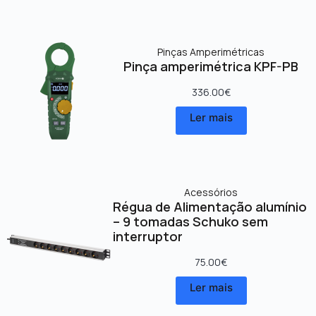
Pinças Amperimétricas
Pinça amperimétrica KPF-PB
336.00
€
Ler mais
Acessórios
Régua de Alimentação alumínio
– 9 tomadas Schuko sem
interruptor
75.00
€
Ler mais