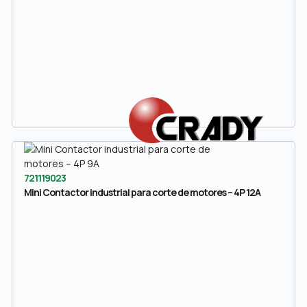
721119023
Mini Contactor industrial para corte de motores – 4P 12A