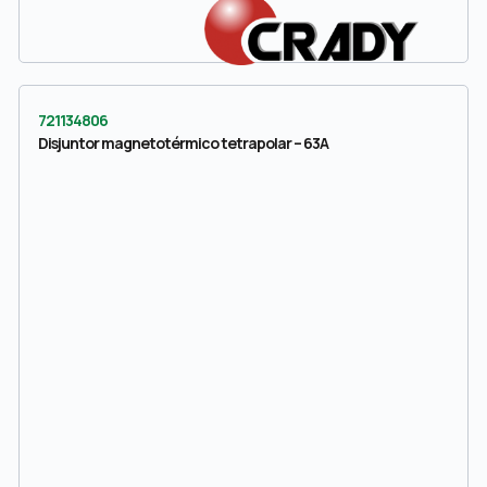
721134806
Disjuntor magnetotérmico tetrapolar – 63A