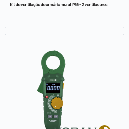
Kit de ventilação de armário mural IP55 – 2 ventiladores