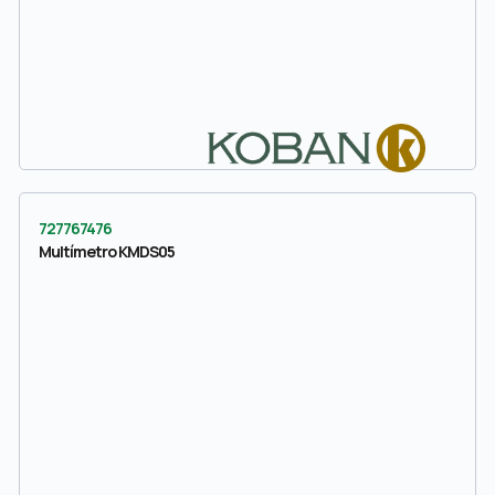
727767476
Multímetro KMDS05