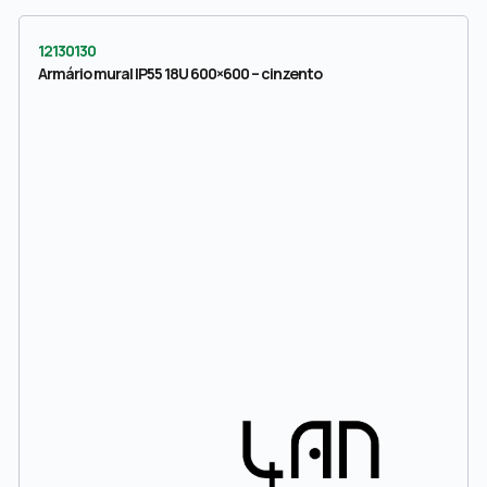
12130130
Armário mural IP55 18U 600×600 – cinzento