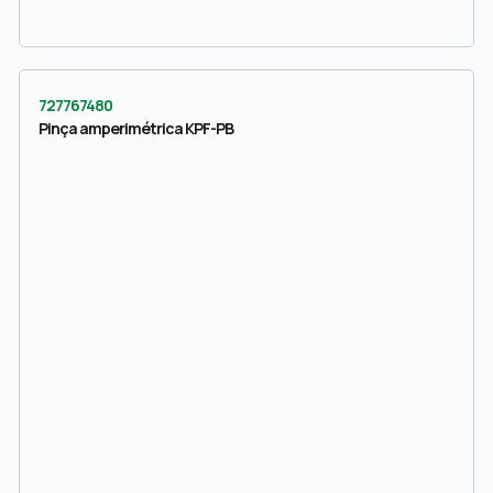
727767480
Pinça amperimétrica KPF-PB