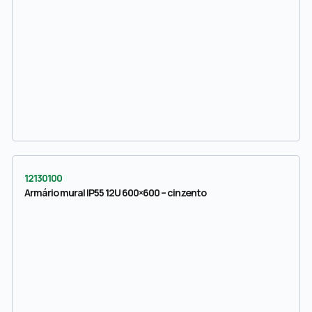
12130100
Armário mural IP55 12U 600×600 – cinzento