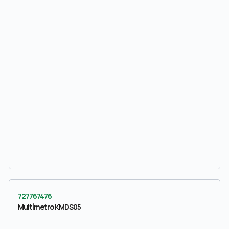
727767476
Multímetro KMDS05