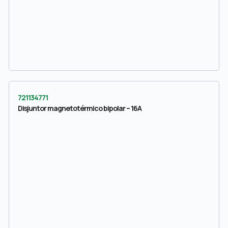
721134771
Disjuntor magnetotérmico bipolar – 16A