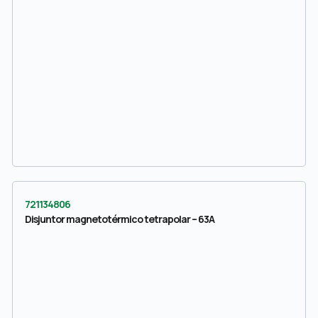
721134806
Disjuntor magnetotérmico tetrapolar – 63A