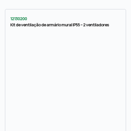
12130200
Kit de ventilação de armário mural IP55 – 2 ventiladores