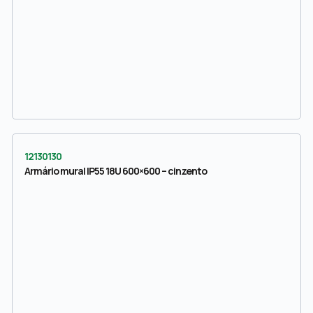
12130130
Armário mural IP55 18U 600×600 – cinzento