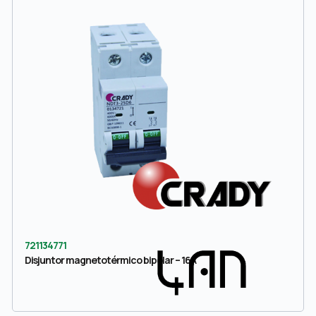
721134771
Disjuntor magnetotérmico bipolar – 16A