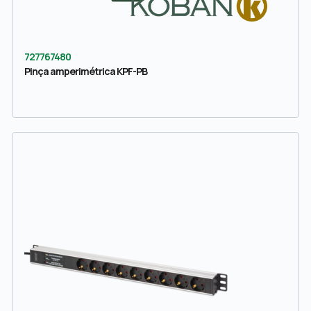
727767480
Pinça amperimétrica KPF-PB