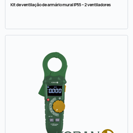
Kit de ventilação de armário mural IP55 – 2 ventiladores