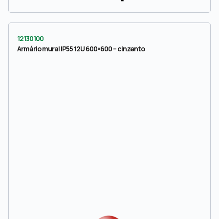
12130100
Armário mural IP55 12U 600×600 – cinzento