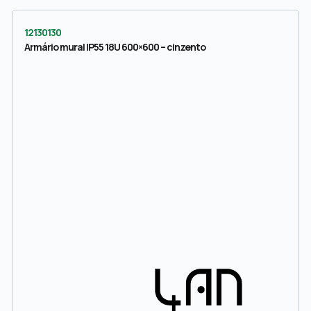
12130130
Armário mural IP55 18U 600×600 – cinzento