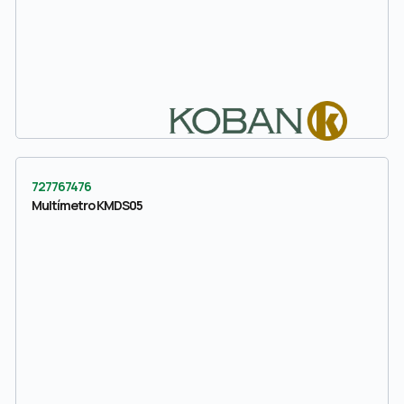
727767476
Multímetro KMDS05