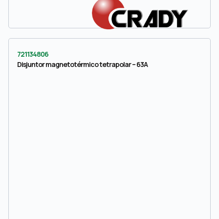
721134806
Disjuntor magnetotérmico tetrapolar – 63A