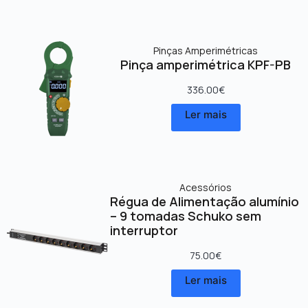
Pinças Amperimétricas
Pinça amperimétrica KPF-PB
336.00
€
Ler mais
Acessórios
Régua de Alimentação alumínio
– 9 tomadas Schuko sem
interruptor
75.00
€
Ler mais