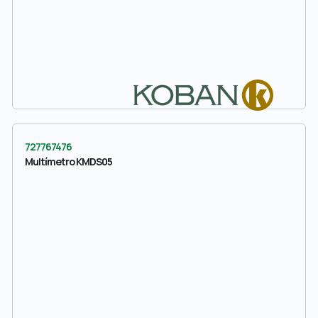
727767476
Multímetro KMDS05