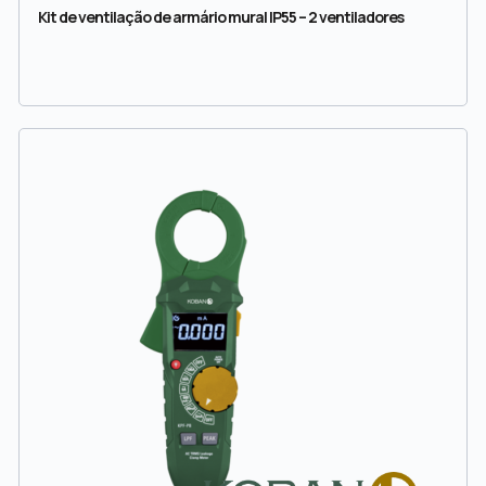
Kit de ventilação de armário mural IP55 – 2 ventiladores