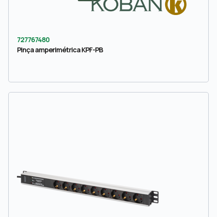
727767480
Pinça amperimétrica KPF-PB