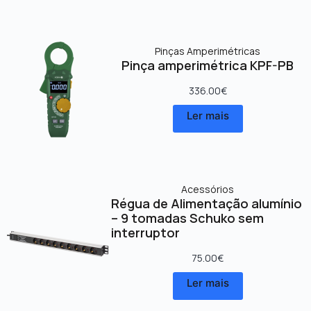
Pinças Amperimétricas
Pinça amperimétrica KPF-PB
336.00
€
Ler mais
Acessórios
Régua de Alimentação alumínio
– 9 tomadas Schuko sem
interruptor
75.00
€
Ler mais