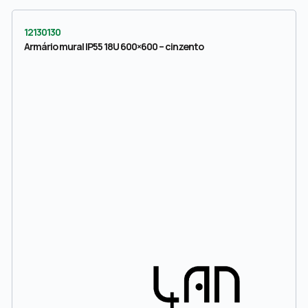
12130130
Armário mural IP55 18U 600×600 – cinzento