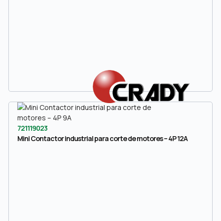
721119023
Mini Contactor industrial para corte de motores – 4P 12A