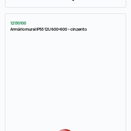
12130100
Armário mural IP55 12U 600×600 – cinzento