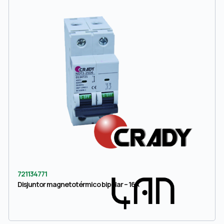
721134771
Disjuntor magnetotérmico bipolar – 16A