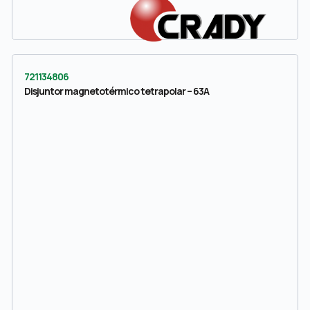
721134806
Disjuntor magnetotérmico tetrapolar – 63A