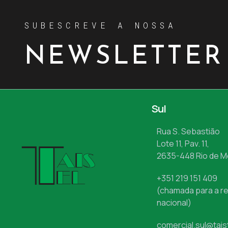
SUBESCREVE A NOSSA
NEWSLETTER
Sul
Rua S. Sebastião
Lote 11, Pav. 11,
2635-448 Rio de 
+351 219 151 409
(chamada para a re
nacional)
comercial.sul@tais