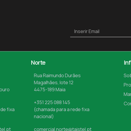
Norte
In
Rua Raimundo Durães
So
Magalhães, lote 12
Pr
Mouro
4475-189 Maia
Ma
+351 225 088 145
Co
de fixa
(chamada para a rede fixa
nacional)
tel.pt
comercial.norte@taistel.pt