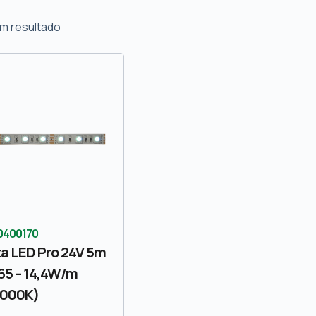
m resultado
0400170
ta LED Pro 24V 5m
65 – 14,4W/m
6000K)