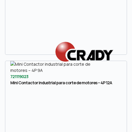
721119023
Mini Contactor industrial para corte de motores – 4P 12A