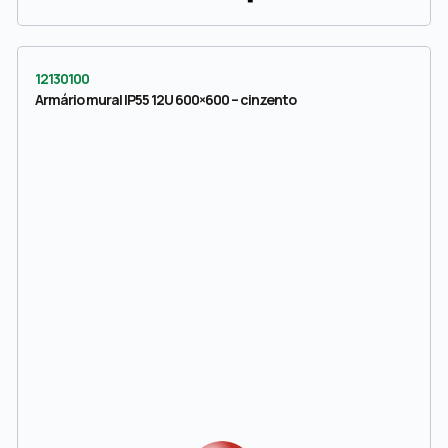
12130100
Armário mural IP55 12U 600×600 – cinzento