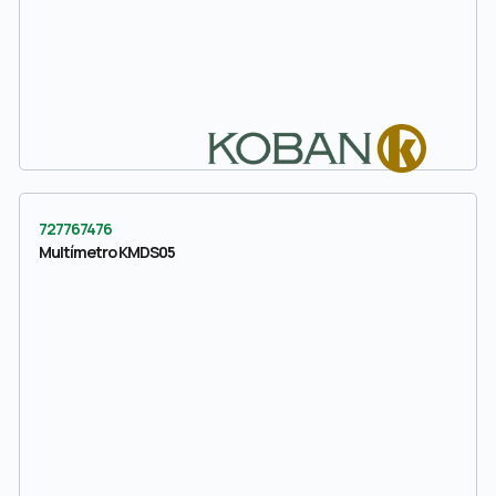
727767476
Multímetro KMDS05