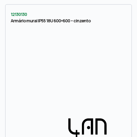
12130130
Armário mural IP55 18U 600×600 – cinzento