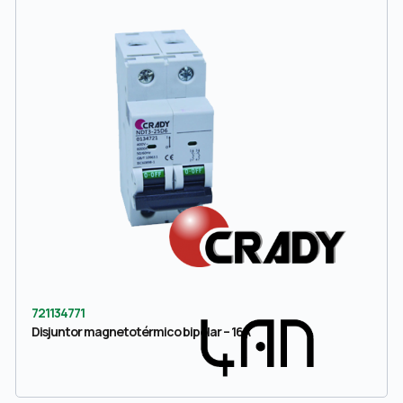
721134771
Disjuntor magnetotérmico bipolar – 16A