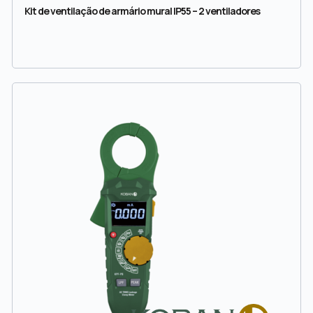
Kit de ventilação de armário mural IP55 – 2 ventiladores