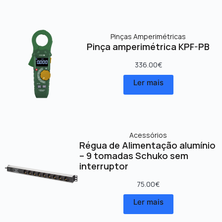
Pinças Amperimétricas
Pinça amperimétrica KPF-PB
336.00
€
Ler mais
Acessórios
Régua de Alimentação alumínio
– 9 tomadas Schuko sem
interruptor
75.00
€
Ler mais