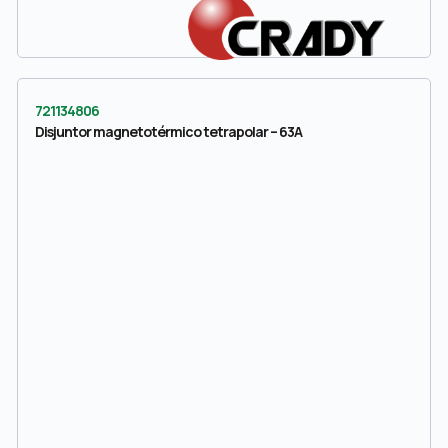
721134806
Disjuntor magnetotérmico tetrapolar – 63A