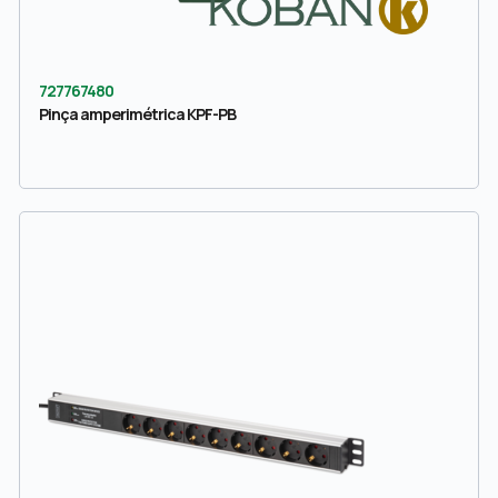
727767480
Pinça amperimétrica KPF-PB