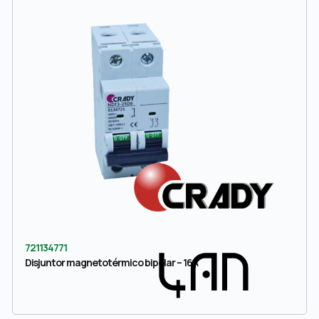
721134771
Disjuntor magnetotérmico bipolar – 16A