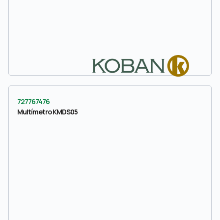
727767476
Multímetro KMDS05