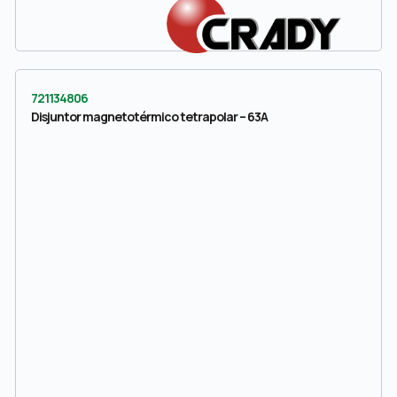
721134806
Disjuntor magnetotérmico tetrapolar – 63A