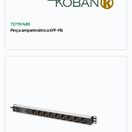
727767480
Pinça amperimétrica KPF-PB