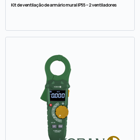
Kit de ventilação de armário mural IP55 – 2 ventiladores