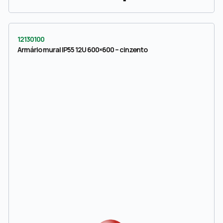
12130100
Armário mural IP55 12U 600×600 – cinzento