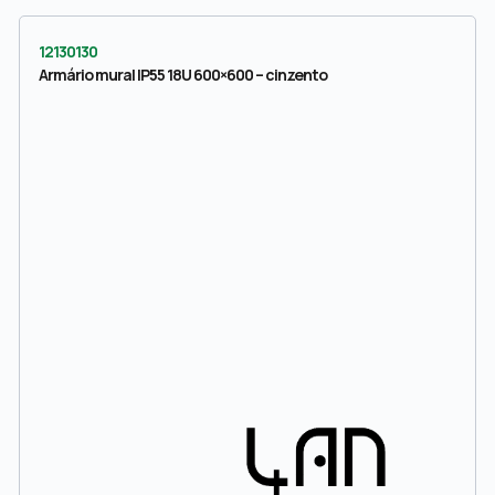
12130130
Armário mural IP55 18U 600×600 – cinzento