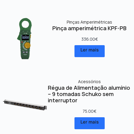
Pinças Amperimétricas
Pinça amperimétrica KPF-PB
336.00
€
Ler mais
Acessórios
Régua de Alimentação alumínio
– 9 tomadas Schuko sem
interruptor
75.00
€
Ler mais