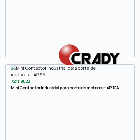
721119023
Mini Contactor industrial para corte de motores – 4P 12A