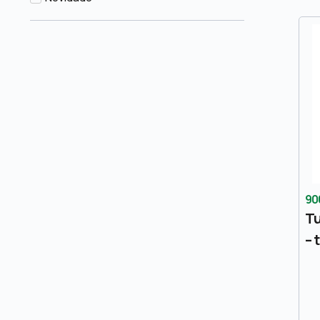
90
Tu
– 