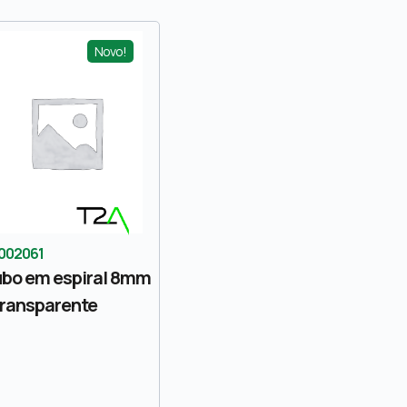
Novo!
002061
bo em espiral 8mm
transparente