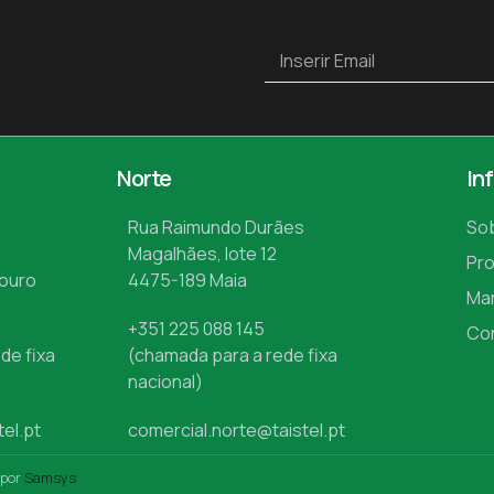
Norte
In
Rua Raimundo Durães
So
Magalhães, lote 12
Pr
Mouro
4475-189 Maia
Ma
+351 225 088 145
Co
de fixa
(chamada para a rede fixa
nacional)
tel.pt
comercial.norte@taistel.pt
 por
Samsys