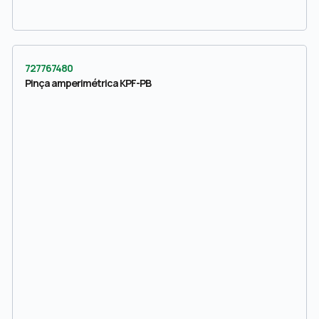
727767480
Pinça amperimétrica KPF-PB