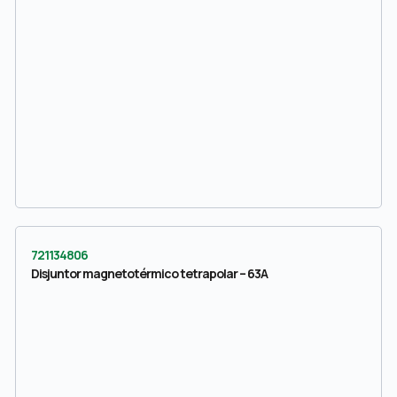
721134806
Disjuntor magnetotérmico tetrapolar – 63A