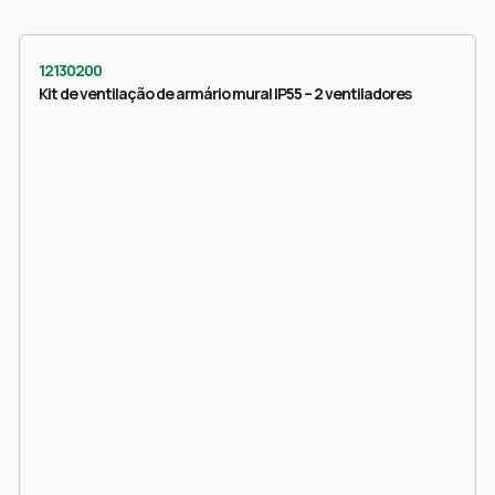
12130200
Kit de ventilação de armário mural IP55 – 2 ventiladores