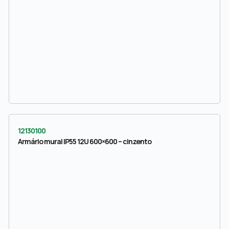
12130100
Armário mural IP55 12U 600×600 – cinzento