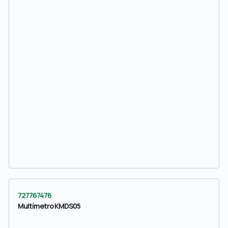
727767476
Multímetro KMDS05