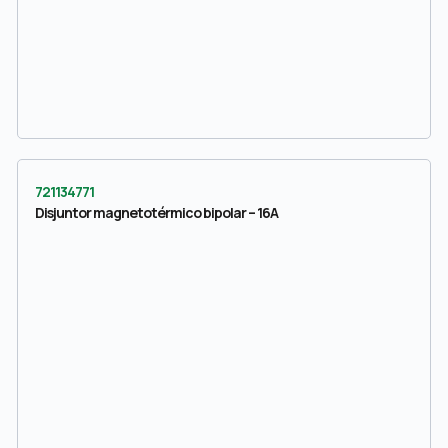
721134771
Disjuntor magnetotérmico bipolar – 16A