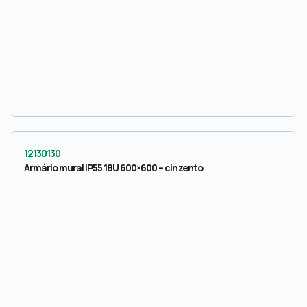
12130130
Armário mural IP55 18U 600×600 – cinzento