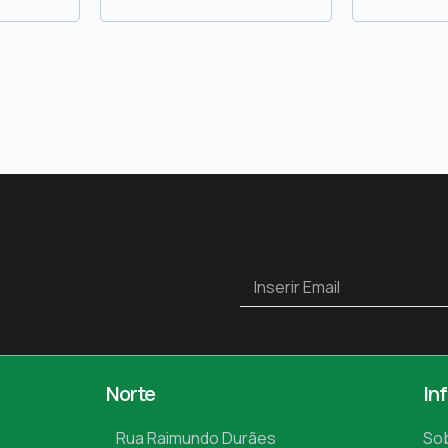
Norte
In
Rua Raimundo Durães
So