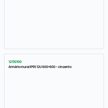
12130100
Armário mural IP55 12U 600×600 – cinzento