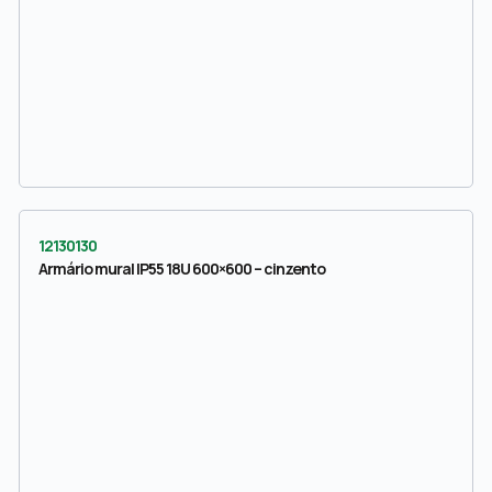
12130130
Armário mural IP55 18U 600×600 – cinzento