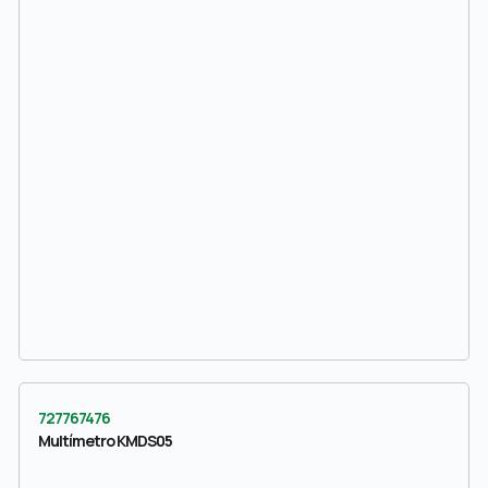
727767476
Multímetro KMDS05