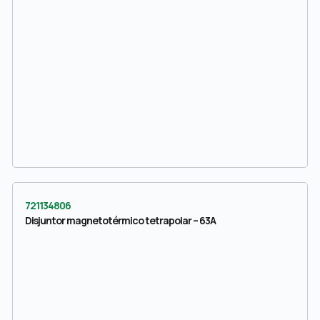
721134806
Disjuntor magnetotérmico tetrapolar – 63A