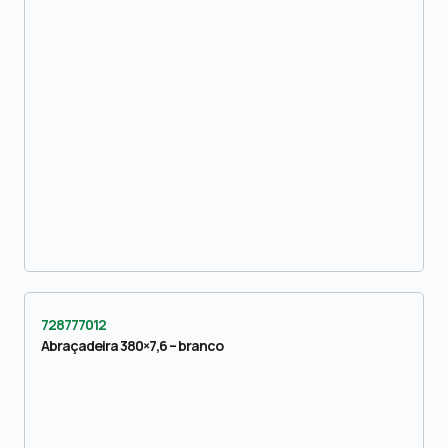
728777012
Abraçadeira 380×7,6 – branco