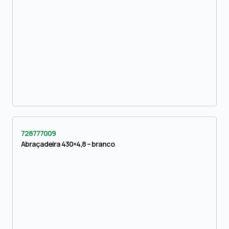
728777009
Abraçadeira 430×4,8 – branco