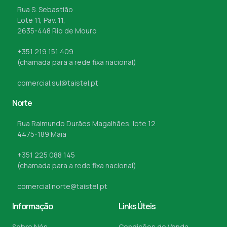
Rua S. Sebastião
Lote 11, Pav. 11,
2635-448 Rio de Mouro
+351 219 151 409
(chamada para a rede fixa nacional)
comercial.sul@taistel.pt
Norte
Rua Raimundo Durães Magalhães, lote 12
4475-189 Maia
+351 225 088 145
(chamada para a rede fixa nacional)
comercial.norte@taistel.pt
Informação
Links Úteis
Sobre Nós
Condições de Venda