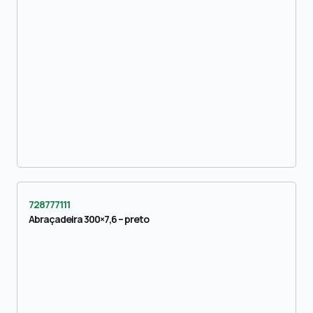
728777111
Abraçadeira 300×7,6 – preto