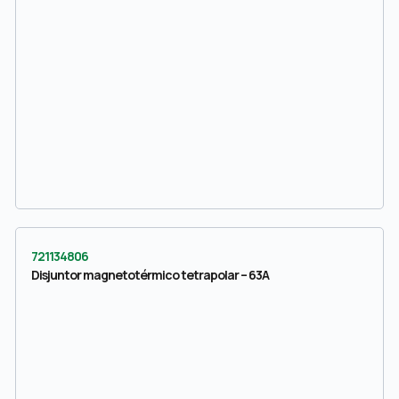
721134806
Disjuntor magnetotérmico tetrapolar – 63A