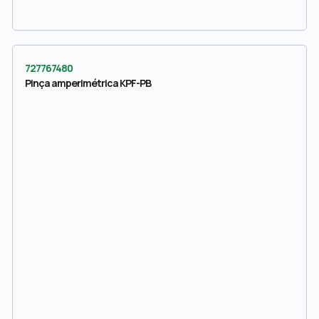
727767480
Pinça amperimétrica KPF-PB