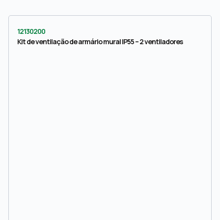
12130200
Kit de ventilação de armário mural IP55 – 2 ventiladores