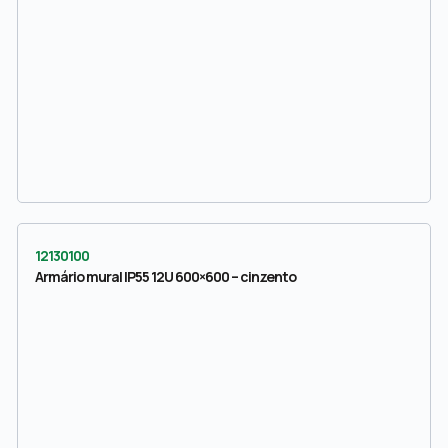
12130100
Armário mural IP55 12U 600×600 – cinzento