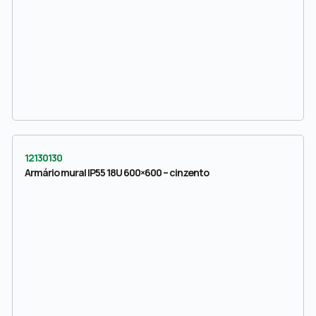
12130130
Armário mural IP55 18U 600×600 – cinzento