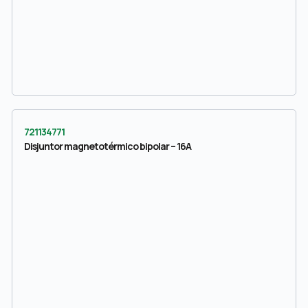
721134771
Disjuntor magnetotérmico bipolar – 16A