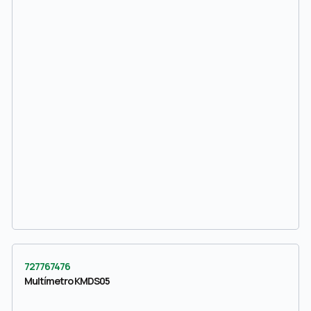
727767476
Multímetro KMDS05