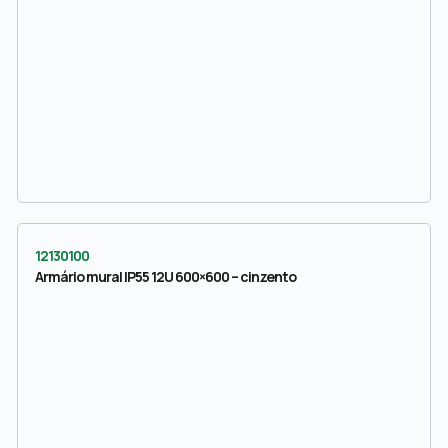
12130100
Armário mural IP55 12U 600×600 – cinzento