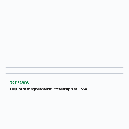
721134806
Disjuntor magnetotérmico tetrapolar – 63A