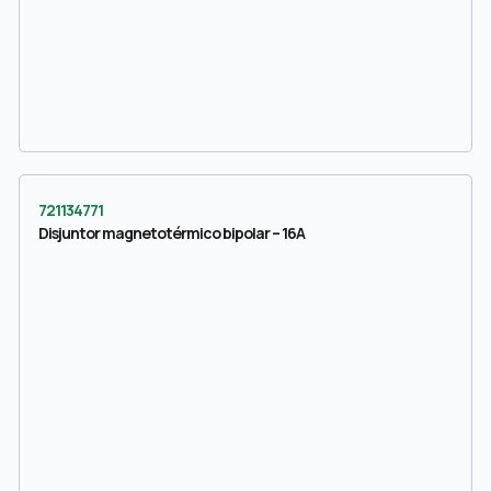
721134771
Disjuntor magnetotérmico bipolar – 16A