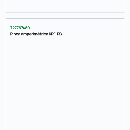
727767480
Pinça amperimétrica KPF-PB