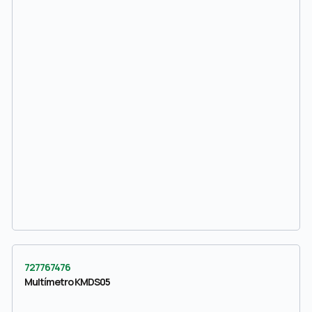
727767476
Multímetro KMDS05