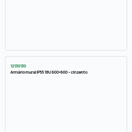
12130130
Armário mural IP55 18U 600×600 – cinzento