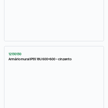
12130130
Armário mural IP55 18U 600×600 – cinzento