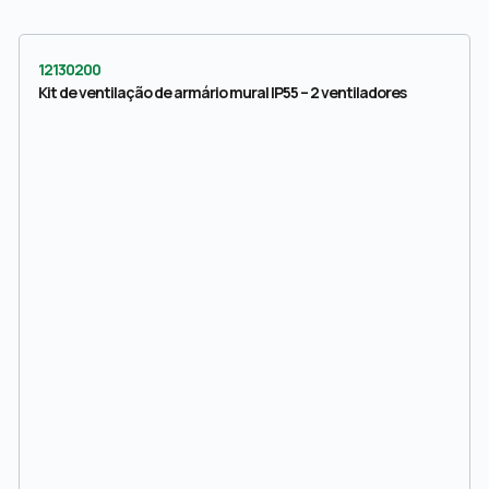
12130200
Kit de ventilação de armário mural IP55 – 2 ventiladores