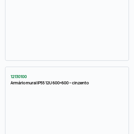
12130100
Armário mural IP55 12U 600×600 – cinzento