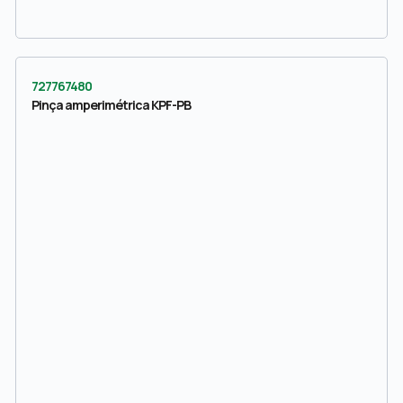
727767480
Pinça amperimétrica KPF-PB