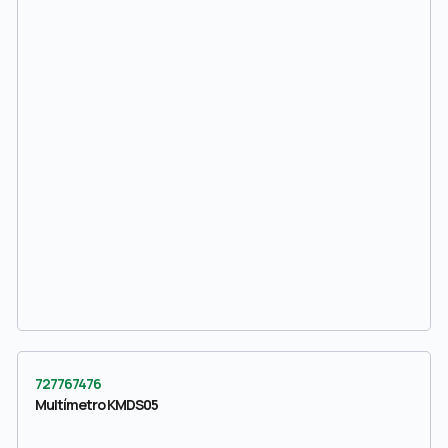
727767476
Multímetro KMDS05