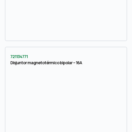
721134771
Disjuntor magnetotérmico bipolar – 16A