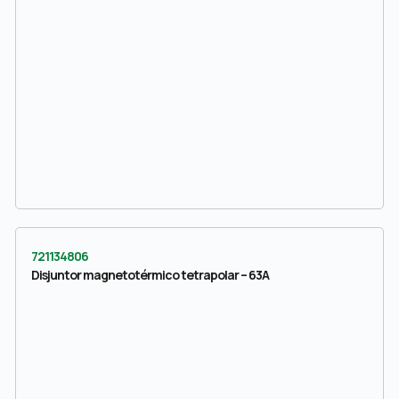
721134806
Disjuntor magnetotérmico tetrapolar – 63A