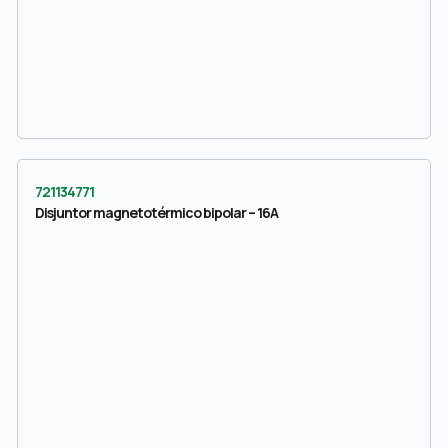
721134771
Disjuntor magnetotérmico bipolar – 16A