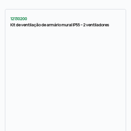
12130200
Kit de ventilação de armário mural IP55 – 2 ventiladores