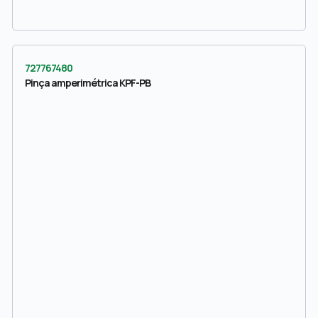
727767480
Pinça amperimétrica KPF-PB