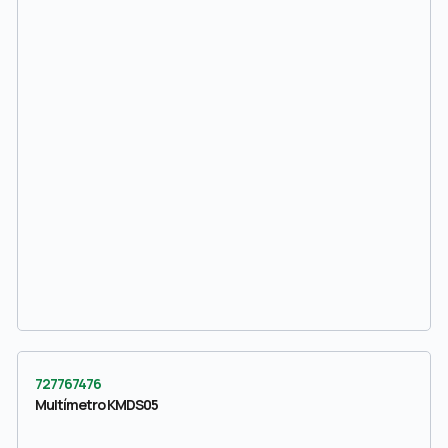
727767476
Multímetro KMDS05