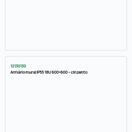
12130130
Armário mural IP55 18U 600×600 – cinzento