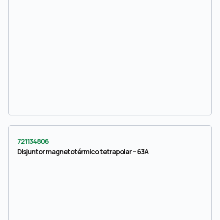
721134806
Disjuntor magnetotérmico tetrapolar – 63A