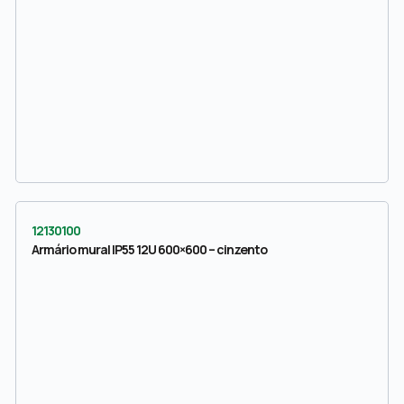
12130100
Armário mural IP55 12U 600×600 – cinzento