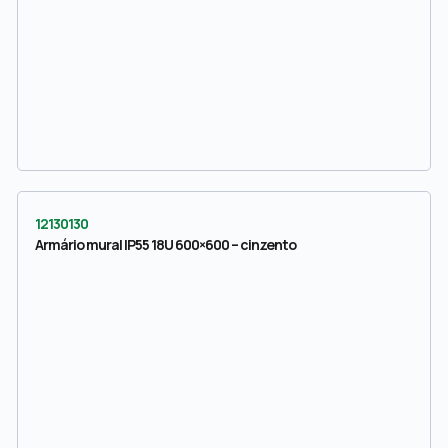
12130130
Armário mural IP55 18U 600×600 – cinzento