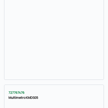
727767476
Multímetro KMDS05