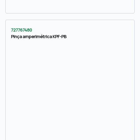
727767480
Pinça amperimétrica KPF-PB