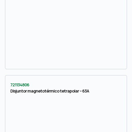
721134806
Disjuntor magnetotérmico tetrapolar – 63A