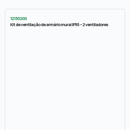
12130200
Kit de ventilação de armário mural IP55 – 2 ventiladores