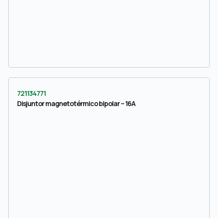
721134771
Disjuntor magnetotérmico bipolar – 16A