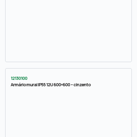
12130100
Armário mural IP55 12U 600×600 – cinzento