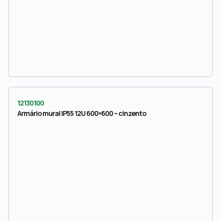
12130100
Armário mural IP55 12U 600×600 – cinzento