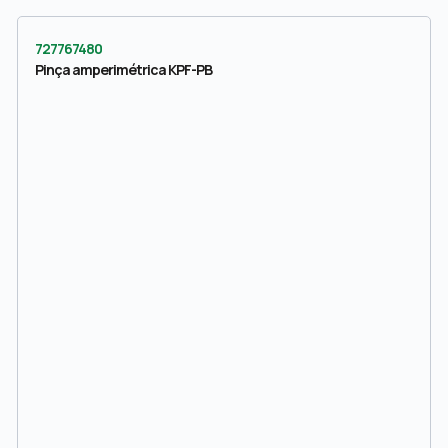
727767480
Pinça amperimétrica KPF-PB