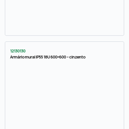
12130130
Armário mural IP55 18U 600×600 – cinzento