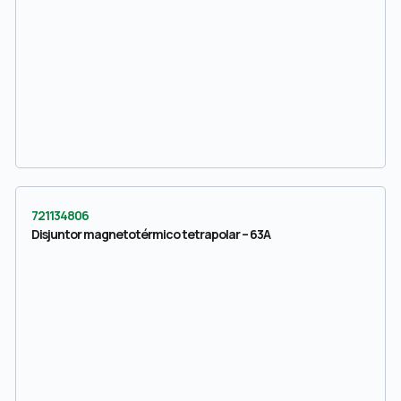
721134806
Disjuntor magnetotérmico tetrapolar – 63A