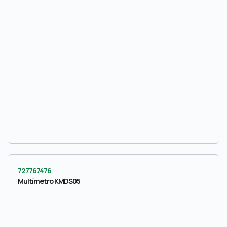
727767476
Multímetro KMDS05