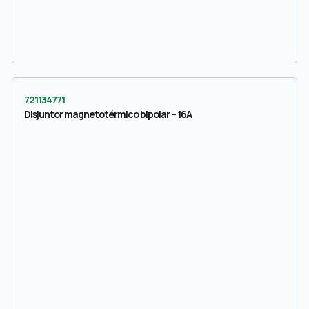
721134771
Disjuntor magnetotérmico bipolar – 16A